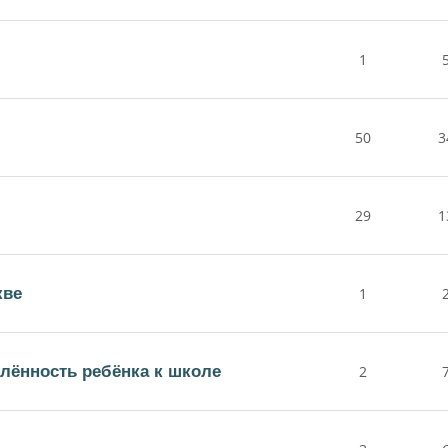
1
50
3
29
1
кве
1
лённость ребёнка к школе
2