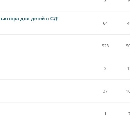
3
тьютора для детей с СД!
64
4
523
5
3
1
37
1
1