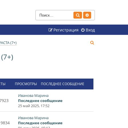
Поиск
Расширенный поиск
Регистрация
Вход
П
СТА (7+)
о
(7+)
и
с
к
ЕТЫ
ПРОСМОТРЫ
ПОСЛЕДНЕЕ СООБЩЕНИЕ
Иванова Марина
7923
Последнее сообщение
25 май 2025, 17:52
Иванова Марина
19834
Последнее сообщение
01 июн 2026, 15:13