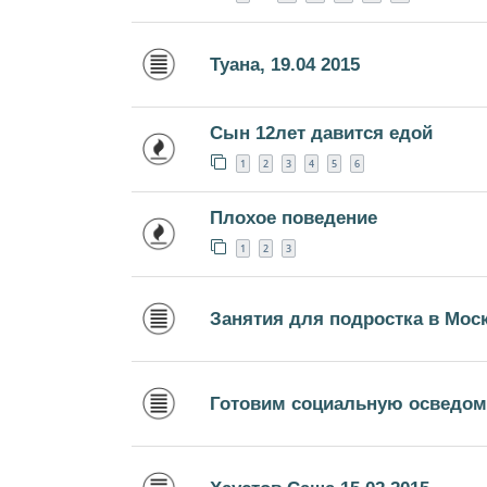
Туана, 19.04 2015
Сын 12лет давится едой
1
2
3
4
5
6
Плохое поведение
1
2
3
Занятия для подростка в Мос
Готовим социальную осведом