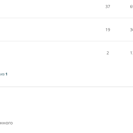
37
6
19
3
2
1
из
1
анного