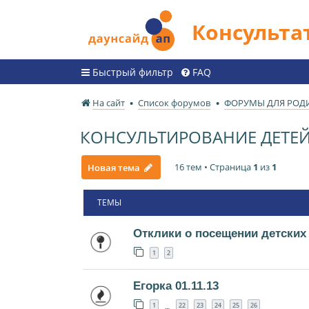
Консульт
Быстрый фильтр
FAQ
На сайт
Список форумов
ФОРУМЫ ДЛЯ РОД
КОНСУЛЬТИРОВАНИЕ ДЕТЕЙ
16 тем • Страница
1
из
1
Новая тема
ТЕМЫ
Отклики о посещении детских
1
2
Егорка 01.11.13
1
22
23
24
25
26
…