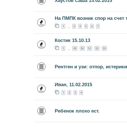
Хаустов Саша 15.02.2015
На ПМПК возник спор на счет 
1
3
4
5
6
7
…
Костик 15.10.13
1
49
50
51
52
53
…
Рентген и узи: отпор, истерики
Иван, 11.02.2015
1
2
3
4
Ребенок плохо ест.