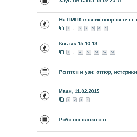
Хаустов Саша 15.02.2015
На ПМПК возник спор на счет 
1
3
4
5
6
7
…
Костик 15.10.13
1
49
50
51
52
53
…
Рентген и узи: отпор, истерики
Иван, 11.02.2015
1
2
3
4
Ребенок плохо ест.