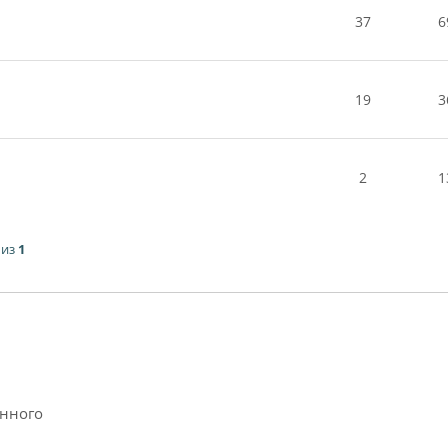
37
6
19
3
2
1
из
1
анного