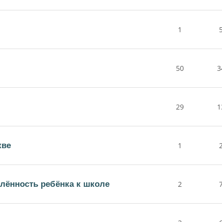
1
50
3
29
1
кве
1
лённость ребёнка к школе
2