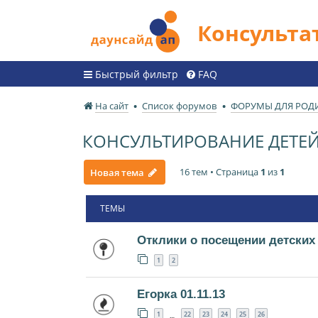
Консульт
Быстрый фильтр
FAQ
На сайт
Список форумов
ФОРУМЫ ДЛЯ РОД
КОНСУЛЬТИРОВАНИЕ ДЕТЕЙ
16 тем • Страница
1
из
1
Новая тема
ТЕМЫ
Отклики о посещении детских
1
2
Егорка 01.11.13
1
22
23
24
25
26
…