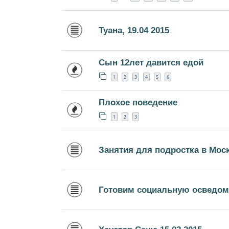
Туана, 19.04 2015
Сын 12лет давится едой
1
2
3
4
5
6
Плохое поведение
1
2
3
Занятия для подростка в Мос
Готовим социальную осведом