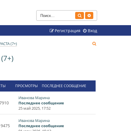
Поиск
Расширенный поиск
Регистрация
Вход
П
СТА (7+)
о
(7+)
и
с
к
ЕТЫ
ПРОСМОТРЫ
ПОСЛЕДНЕЕ СООБЩЕНИЕ
Иванова Марина
7910
Последнее сообщение
25 май 2025, 17:52
Иванова Марина
19475
Последнее сообщение
01 июн 2026, 15:13