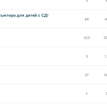
3
тьютора для детей с СД!
64
4
523
5
3
1
37
1
1