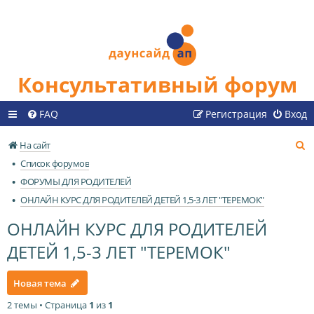
Консультативный форум
FAQ
Регистрация
Вход
П
На сайт
о
Список форумов
и
ФОРУМЫ ДЛЯ РОДИТЕЛЕЙ
с
ОНЛАЙН КУРС ДЛЯ РОДИТЕЛЕЙ ДЕТЕЙ 1,5-3 ЛЕТ "ТЕРЕМОК"
к
ОНЛАЙН КУРС ДЛЯ РОДИТЕЛЕЙ
ДЕТЕЙ 1,5-3 ЛЕТ "ТЕРЕМОК"
Новая тема
2 темы • Страница
1
из
1