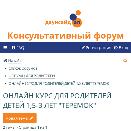
Консультативный форум
FAQ
Регистрация
Вход
П
На сайт
о
Список форумов
и
ФОРУМЫ ДЛЯ РОДИТЕЛЕЙ
с
ОНЛАЙН КУРС ДЛЯ РОДИТЕЛЕЙ ДЕТЕЙ 1,5-3 ЛЕТ "ТЕРЕМОК"
к
ОНЛАЙН КУРС ДЛЯ РОДИТЕЛЕЙ
ДЕТЕЙ 1,5-3 ЛЕТ "ТЕРЕМОК"
Новая тема
2 темы • Страница
1
из
1