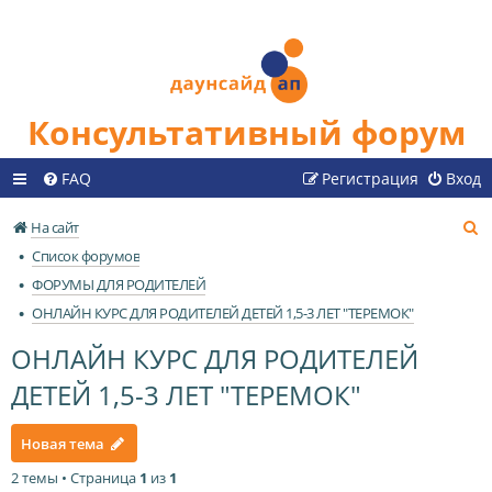
Консультативный форум
FAQ
Регистрация
Вход
П
На сайт
о
Список форумов
и
ФОРУМЫ ДЛЯ РОДИТЕЛЕЙ
с
ОНЛАЙН КУРС ДЛЯ РОДИТЕЛЕЙ ДЕТЕЙ 1,5-3 ЛЕТ "ТЕРЕМОК"
к
ОНЛАЙН КУРС ДЛЯ РОДИТЕЛЕЙ
ДЕТЕЙ 1,5-3 ЛЕТ "ТЕРЕМОК"
Новая тема
2 темы • Страница
1
из
1