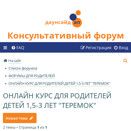
Консультативный форум
FAQ
Регистрация
Вход
П
На сайт
о
Список форумов
и
ФОРУМЫ ДЛЯ РОДИТЕЛЕЙ
с
ОНЛАЙН КУРС ДЛЯ РОДИТЕЛЕЙ ДЕТЕЙ 1,5-3 ЛЕТ "ТЕРЕМОК"
к
ОНЛАЙН КУРС ДЛЯ РОДИТЕЛЕЙ
ДЕТЕЙ 1,5-3 ЛЕТ "ТЕРЕМОК"
Новая тема
2 темы • Страница
1
из
1