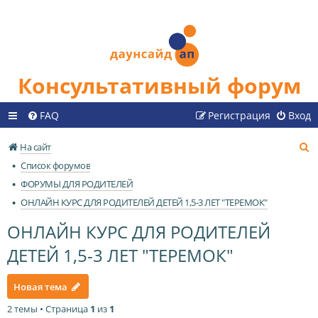
Консультативный форум
FAQ
Регистрация
Вход
П
На сайт
о
Список форумов
и
ФОРУМЫ ДЛЯ РОДИТЕЛЕЙ
с
ОНЛАЙН КУРС ДЛЯ РОДИТЕЛЕЙ ДЕТЕЙ 1,5-3 ЛЕТ "ТЕРЕМОК"
к
ОНЛАЙН КУРС ДЛЯ РОДИТЕЛЕЙ
ДЕТЕЙ 1,5-3 ЛЕТ "ТЕРЕМОК"
Новая тема
2 темы • Страница
1
из
1