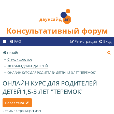
Консультативный форум
FAQ
Регистрация
Вход
П
На сайт
о
Список форумов
и
ФОРУМЫ ДЛЯ РОДИТЕЛЕЙ
с
ОНЛАЙН КУРС ДЛЯ РОДИТЕЛЕЙ ДЕТЕЙ 1,5-3 ЛЕТ "ТЕРЕМОК"
к
ОНЛАЙН КУРС ДЛЯ РОДИТЕЛЕЙ
ДЕТЕЙ 1,5-3 ЛЕТ "ТЕРЕМОК"
Новая тема
2 темы • Страница
1
из
1