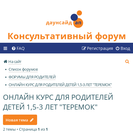
Консультативный форум
FAQ
Регистрация
Вход
П
На сайт
о
Список форумов
и
ФОРУМЫ ДЛЯ РОДИТЕЛЕЙ
с
ОНЛАЙН КУРС ДЛЯ РОДИТЕЛЕЙ ДЕТЕЙ 1,5-3 ЛЕТ "ТЕРЕМОК"
к
ОНЛАЙН КУРС ДЛЯ РОДИТЕЛЕЙ
ДЕТЕЙ 1,5-3 ЛЕТ "ТЕРЕМОК"
Новая тема
2 темы • Страница
1
из
1