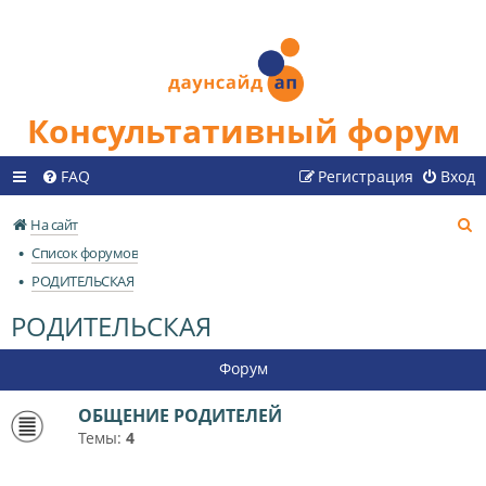
Консультативный форум
FAQ
Регистрация
Вход
П
На сайт
о
Список форумов
и
РОДИТЕЛЬСКАЯ
с
РОДИТЕЛЬСКАЯ
к
Форум
ОБЩЕНИЕ РОДИТЕЛЕЙ
Темы:
4