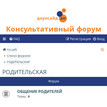
Консультативный форум
FAQ
Регистрация
Вход
П
На сайт
о
Список форумов
и
РОДИТЕЛЬСКАЯ
с
РОДИТЕЛЬСКАЯ
к
Форум
ОБЩЕНИЕ РОДИТЕЛЕЙ
Темы:
4