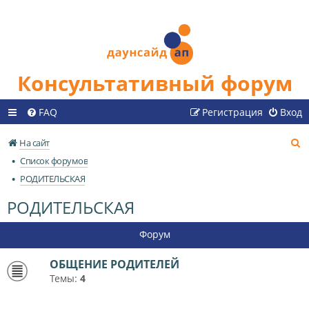
Консультативный форум
FAQ
Регистрация
Вход
П
На сайт
о
Список форумов
и
РОДИТЕЛЬСКАЯ
с
РОДИТЕЛЬСКАЯ
к
Форум
ОБЩЕНИЕ РОДИТЕЛЕЙ
Темы:
4