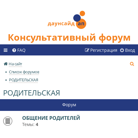
Консультативный форум
FAQ
Регистрация
Вход
П
На сайт
о
Список форумов
и
РОДИТЕЛЬСКАЯ
с
РОДИТЕЛЬСКАЯ
к
Форум
ОБЩЕНИЕ РОДИТЕЛЕЙ
Темы:
4