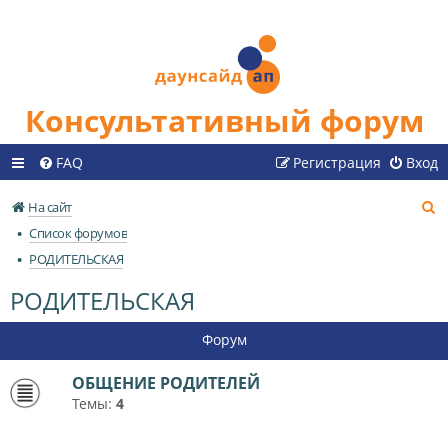
Консультативный форум
FAQ
Регистрация
Вход
П
На сайт
о
Список форумов
и
РОДИТЕЛЬСКАЯ
с
РОДИТЕЛЬСКАЯ
к
Форум
ОБЩЕНИЕ РОДИТЕЛЕЙ
Темы:
4