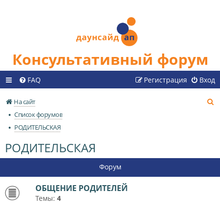
Консультативный форум
FAQ
Регистрация
Вход
П
На сайт
о
Список форумов
и
РОДИТЕЛЬСКАЯ
с
РОДИТЕЛЬСКАЯ
к
Форум
ОБЩЕНИЕ РОДИТЕЛЕЙ
Темы:
4