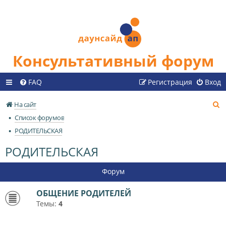
Консультативный форум
FAQ
Регистрация
Вход
П
На сайт
о
Список форумов
и
РОДИТЕЛЬСКАЯ
с
РОДИТЕЛЬСКАЯ
к
Форум
ОБЩЕНИЕ РОДИТЕЛЕЙ
Темы:
4