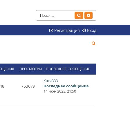
Поиск
Расширенный поиск
Регистрация
Вход
П
о
и
с
БЩЕНИЯ
ПРОСМОТРЫ
ПОСЛЕДНЕЕ СООБЩЕНИЕ
к
Катя333
48
763679
Последнее сообщение
14 июн 2023, 21:50