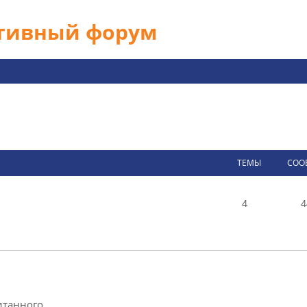
ативный форум
ТЕМЫ
СОО
4
4
итанного