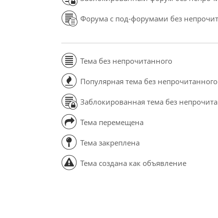
Форума с под-форумами без непрочи
Тема без непрочитанного
Популярная тема без непрочитанного
Заблокированная тема без непрочит
Тема перемещена
Тема закреплена
Тема создана как объявление