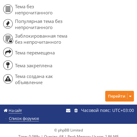
Тема без
непрочитанного
Популярная тема без
непрочитанного
Заблокированная тема
без непрочитанного
Тема перемещена
Тема закреплена
Тема создана как
объявление
Перейти
Часовой пояс:
UTC+03:00
На сайт
Список форумов
© phpBB Limited
Time: 0.088s
|
Queries: 68
| Peak Memory Usage: 2.86 МБ