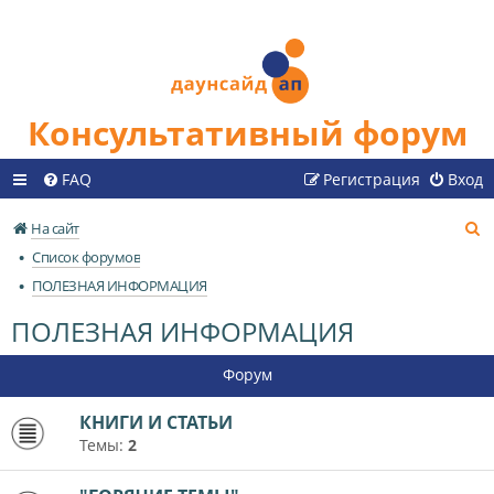
Консультативный форум
FAQ
Регистрация
Вход
П
На сайт
о
Список форумов
и
ПОЛЕЗНАЯ ИНФОРМАЦИЯ
с
ПОЛЕЗНАЯ ИНФОРМАЦИЯ
к
Форум
КНИГИ И СТАТЬИ
Темы:
2