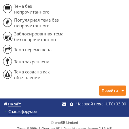
Тема без
непрочитанного
Популярная тема без
непрочитанного
Заблокированная тема
без непрочитанного
Тема перемещена
Тема закреплена
Тема создана как
объявление
Перейти
Часовой пояс:
UTC+03:00
На сайт
Список форумов
© phpBB Limited
Time: 0.099s
|
Queries: 68
| Peak Memory Usage: 2.86 МБ