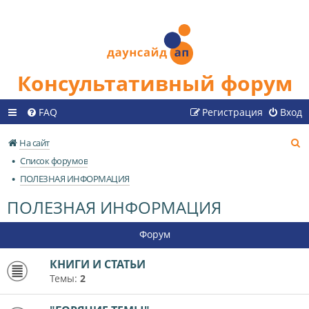
Консультативный форум
FAQ
Регистрация
Вход
П
На сайт
о
Список форумов
и
ПОЛЕЗНАЯ ИНФОРМАЦИЯ
с
ПОЛЕЗНАЯ ИНФОРМАЦИЯ
к
Форум
КНИГИ И СТАТЬИ
Темы:
2