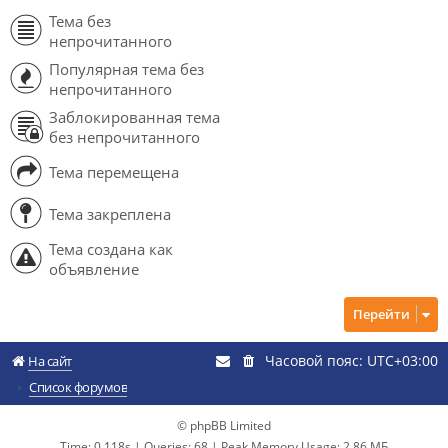
Тема без
непрочитанного
Популярная тема без
непрочитанного
Заблокированная тема
без непрочитанного
Тема перемещена
Тема закреплена
Тема создана как
объявление
Перейти
Часовой пояс:
UTC+03:00
На сайт
Список форумов
© phpBB Limited
Time: 0.118s
|
Queries: 68
| Peak Memory Usage: 2.86 МБ