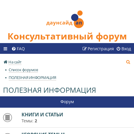
Консультативный форум
FAQ
Регистрация
Вход
П
На сайт
о
Список форумов
и
ПОЛЕЗНАЯ ИНФОРМАЦИЯ
с
ПОЛЕЗНАЯ ИНФОРМАЦИЯ
к
Форум
КНИГИ И СТАТЬИ
Темы:
2