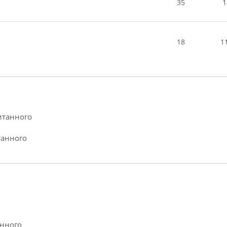
35
1
18
1
итанного
танного
анного