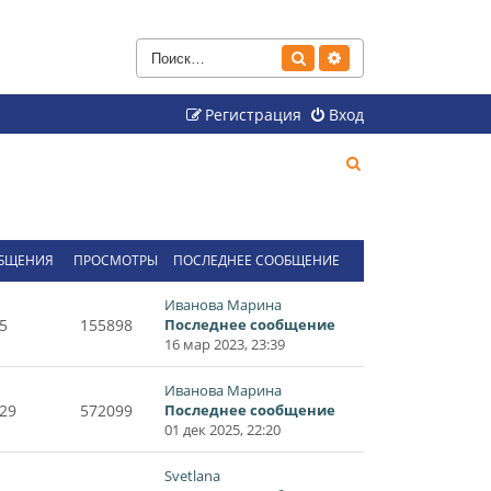
Поиск
Расширенный поиск
Регистрация
Вход
П
о
и
с
БЩЕНИЯ
ПРОСМОТРЫ
ПОСЛЕДНЕЕ СООБЩЕНИЕ
к
Иванова Марина
5
155898
Последнее сообщение
16 мар 2023, 23:39
Иванова Марина
29
572099
Последнее сообщение
01 дек 2025, 22:20
Svetlana