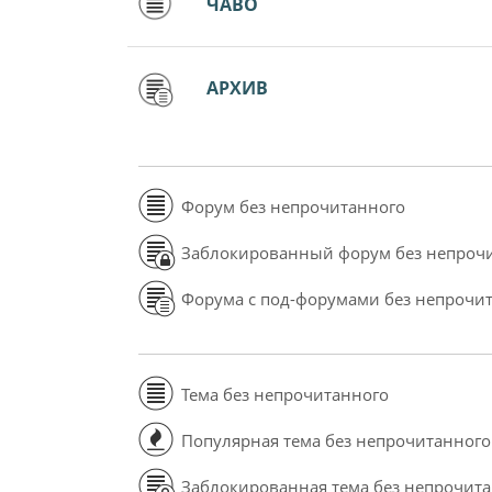
ЧАВО
АРХИВ
Форум без непрочитанного
Заблокированный форум без непроч
Форума с под-форумами без непрочи
Тема без непрочитанного
Популярная тема без непрочитанного
Заблокированная тема без непрочит