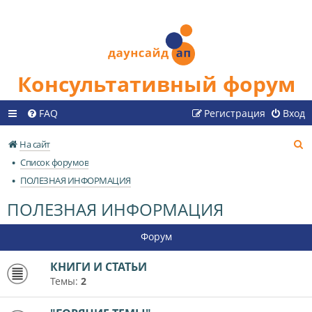
Консультативный форум
FAQ
Регистрация
Вход
П
На сайт
о
Список форумов
и
ПОЛЕЗНАЯ ИНФОРМАЦИЯ
с
ПОЛЕЗНАЯ ИНФОРМАЦИЯ
к
Форум
КНИГИ И СТАТЬИ
Темы:
2