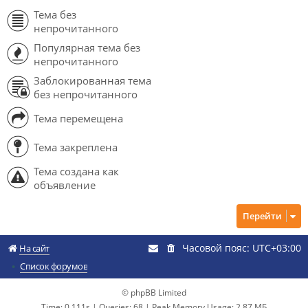
Тема без
непрочитанного
Популярная тема без
непрочитанного
Заблокированная тема
без непрочитанного
Тема перемещена
Тема закреплена
Тема создана как
объявление
Перейти
Часовой пояс:
UTC+03:00
На сайт
Список форумов
© phpBB Limited
Time: 0.111s
|
Queries: 68
| Peak Memory Usage: 2.87 МБ