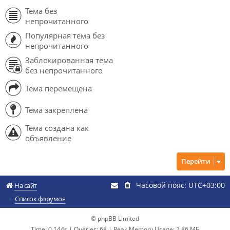
Тема без
непрочитанного
Популярная тема без
непрочитанного
Заблокированная тема
без непрочитанного
Тема перемещена
Тема закреплена
Тема создана как
объявление
Перейти
Часовой пояс:
UTC+03:00
На сайт
Список форумов
© phpBB Limited
Time: 0.144s
|
Queries: 68
| Peak Memory Usage: 2.86 МБ