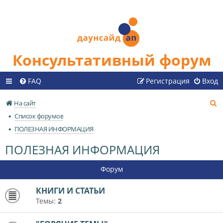
Консультативный форум
FAQ
Регистрация
Вход
П
На сайт
о
Список форумов
и
ПОЛЕЗНАЯ ИНФОРМАЦИЯ
с
ПОЛЕЗНАЯ ИНФОРМАЦИЯ
к
Форум
КНИГИ И СТАТЬИ
Темы:
2