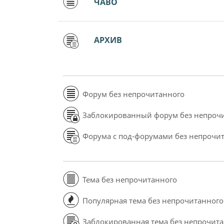
ЧАВО
АРХИВ
Форум без непрочитанного
Заблокированный форум без непроч
Форума с под-форумами без непрочи
Тема без непрочитанного
Популярная тема без непрочитанного
Заблокированная тема без непрочит