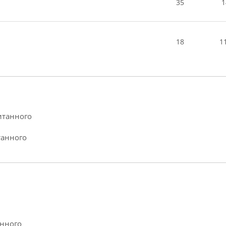
35
1
18
1
итанного
танного
анного