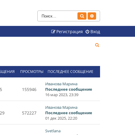
Поиск
Расширенный поиск
Регистрация
Вход
П
о
и
с
БЩЕНИЯ
ПРОСМОТРЫ
ПОСЛЕДНЕЕ СООБЩЕНИЕ
к
Иванова Марина
5
155946
Последнее сообщение
16 мар 2023, 23:39
Иванова Марина
29
572227
Последнее сообщение
01 дек 2025, 22:20
Svetlana