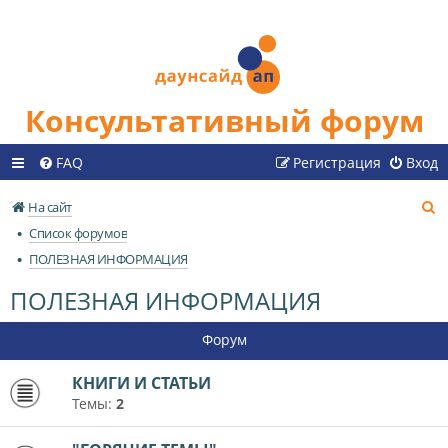
Консультативный форум
FAQ
Регистрация
Вход
П
На сайт
о
Список форумов
и
ПОЛЕЗНАЯ ИНФОРМАЦИЯ
с
ПОЛЕЗНАЯ ИНФОРМАЦИЯ
к
Форум
КНИГИ И СТАТЬИ
Темы:
2