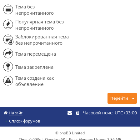
Тема без
непрочитанного
Популярная тема без
непрочитанного
Заблокированная тема
без непрочитанного
Тема перемещена
Тема закреплена
Тема создана как
объявление
Перейти
Часовой пояс:
UTC+03:00
На сайт
Список форумов
© phpBB Limited
Time: 0.093s
|
Queries: 68
| Peak Memory Usage: 2.86 МБ