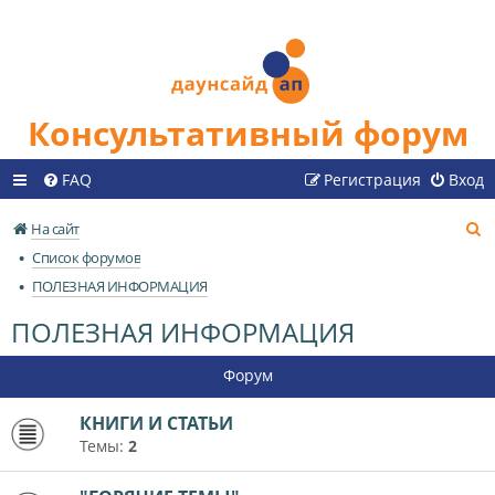
Консультативный форум
FAQ
Регистрация
Вход
П
На сайт
о
Список форумов
и
ПОЛЕЗНАЯ ИНФОРМАЦИЯ
с
ПОЛЕЗНАЯ ИНФОРМАЦИЯ
к
Форум
КНИГИ И СТАТЬИ
Темы:
2