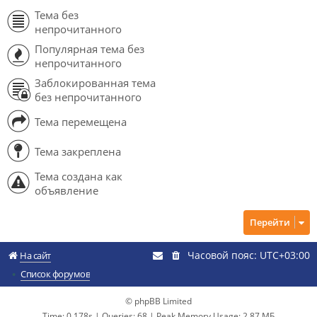
Тема без
непрочитанного
Популярная тема без
непрочитанного
Заблокированная тема
без непрочитанного
Тема перемещена
Тема закреплена
Тема создана как
объявление
Перейти
Часовой пояс:
UTC+03:00
На сайт
Список форумов
© phpBB Limited
Time: 0.178s
|
Queries: 68
| Peak Memory Usage: 2.87 МБ