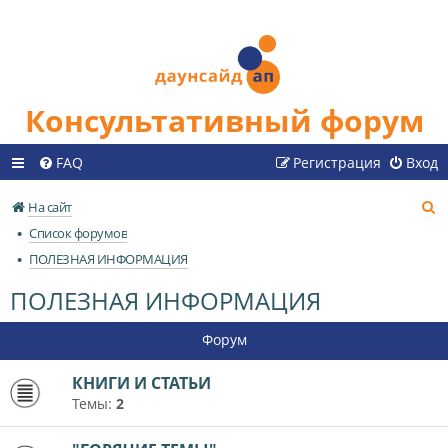
Консультативный форум
FAQ
Регистрация
Вход
П
На сайт
о
Список форумов
и
ПОЛЕЗНАЯ ИНФОРМАЦИЯ
с
ПОЛЕЗНАЯ ИНФОРМАЦИЯ
к
Форум
КНИГИ И СТАТЬИ
Темы:
2