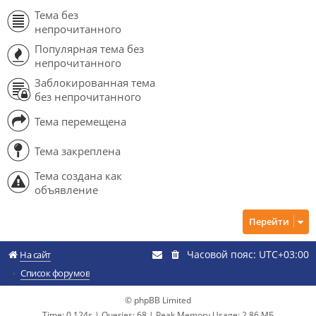
Тема без
непрочитанного
Популярная тема без
непрочитанного
Заблокированная тема
без непрочитанного
Тема перемещена
Тема закреплена
Тема создана как
объявление
Перейти
Часовой пояс:
UTC+03:00
На сайт
Список форумов
© phpBB Limited
Time: 0.124s
|
Queries: 68
| Peak Memory Usage: 2.86 МБ