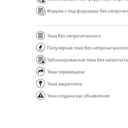
Форума с под-форумами без непрочи
Тема без непрочитанного
Популярная тема без непрочитанного
Заблокированная тема без непрочит
Тема перемещена
Тема закреплена
Тема создана как объявление