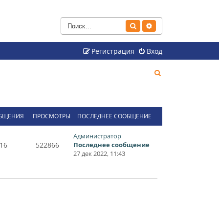
Поиск
Расширенный поиск
Регистрация
Вход
П
о
и
с
БЩЕНИЯ
ПРОСМОТРЫ
ПОСЛЕДНЕЕ СООБЩЕНИЕ
к
Администратор
16
522866
Последнее сообщение
27 дек 2022, 11:43