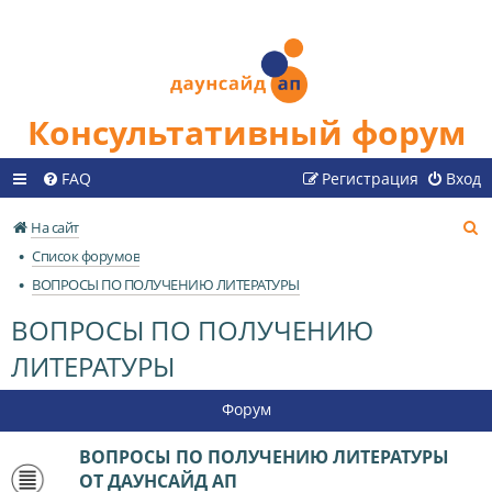
Консультативный форум
FAQ
Регистрация
Вход
П
На сайт
о
Список форумов
и
ВОПРОСЫ ПО ПОЛУЧЕНИЮ ЛИТЕРАТУРЫ
с
ВОПРОСЫ ПО ПОЛУЧЕНИЮ
к
ЛИТЕРАТУРЫ
Форум
ВОПРОСЫ ПО ПОЛУЧЕНИЮ ЛИТЕРАТУРЫ
ОТ ДАУНСАЙД АП