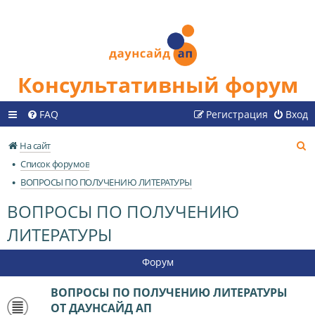
Консультативный форум
FAQ
Регистрация
Вход
П
На сайт
о
Список форумов
и
ВОПРОСЫ ПО ПОЛУЧЕНИЮ ЛИТЕРАТУРЫ
с
ВОПРОСЫ ПО ПОЛУЧЕНИЮ
к
ЛИТЕРАТУРЫ
Форум
ВОПРОСЫ ПО ПОЛУЧЕНИЮ ЛИТЕРАТУРЫ
ОТ ДАУНСАЙД АП