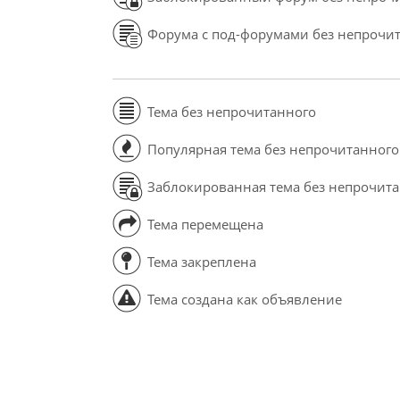
Форума с под-форумами без непрочи
Тема без непрочитанного
Популярная тема без непрочитанного
Заблокированная тема без непрочит
Тема перемещена
Тема закреплена
Тема создана как объявление