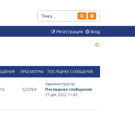
Поиск
Расширенный поиск
Регистрация
Вход
П
о
и
с
БЩЕНИЯ
ПРОСМОТРЫ
ПОСЛЕДНЕЕ СООБЩЕНИЕ
к
Администратор
16
523769
Последнее сообщение
27 дек 2022, 11:43