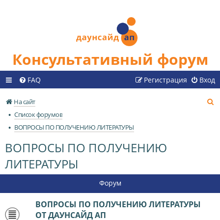
Консультативный форум
FAQ
Регистрация
Вход
П
На сайт
о
Список форумов
и
ВОПРОСЫ ПО ПОЛУЧЕНИЮ ЛИТЕРАТУРЫ
с
ВОПРОСЫ ПО ПОЛУЧЕНИЮ
к
ЛИТЕРАТУРЫ
Форум
ВОПРОСЫ ПО ПОЛУЧЕНИЮ ЛИТЕРАТУРЫ
ОТ ДАУНСАЙД АП