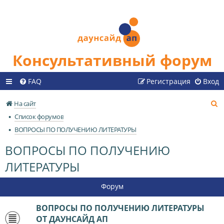
Консультативный форум
FAQ
Регистрация
Вход
П
На сайт
о
Список форумов
и
ВОПРОСЫ ПО ПОЛУЧЕНИЮ ЛИТЕРАТУРЫ
с
ВОПРОСЫ ПО ПОЛУЧЕНИЮ
к
ЛИТЕРАТУРЫ
Форум
ВОПРОСЫ ПО ПОЛУЧЕНИЮ ЛИТЕРАТУРЫ
ОТ ДАУНСАЙД АП