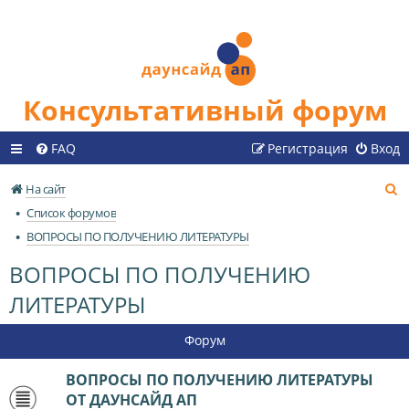
Консультативный форум
FAQ
Регистрация
Вход
П
На сайт
о
Список форумов
и
ВОПРОСЫ ПО ПОЛУЧЕНИЮ ЛИТЕРАТУРЫ
с
ВОПРОСЫ ПО ПОЛУЧЕНИЮ
к
ЛИТЕРАТУРЫ
Форум
ВОПРОСЫ ПО ПОЛУЧЕНИЮ ЛИТЕРАТУРЫ
ОТ ДАУНСАЙД АП