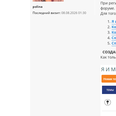
При рег
polina
форуме.
Последний визит:
08.08.2026 01:30
Для тог
Я 
Ко
Ко
С
С
СОЗДА
Как тол