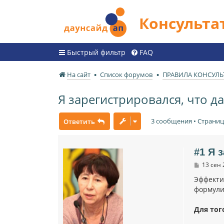
Консульт
Быстрый фильтр
FAQ
На сайт
Список форумов
ПРАВИЛА КОНСУЛЬ
Я зарегистрировался, что д
3 сообщения • Страни
Ответить
#1 Я 
С
13 сен 
о
о
Эффекти
б
формули
щ
е
н
Для тог
и
е