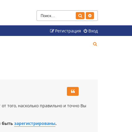
Поиск
Расширенный поиск
Регистрация
Вход
П
о
и
с
к
от того, насколько правильно и точно Вы
ы быть
зарегистрированы
.