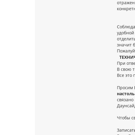
отражен
конкрет
Соблюда
удобной 
отделить
значит 
Пожалуй
ТЕХНИ
При отв
В свою т
Все это
Просим 
настоль
связано
Даунсайд
Чтобы с
Записать