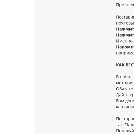
При нео
Постави
почтовы
Нажмите
Нажмите
Именно в
Напомин
например
КАК ВЕ
В начале
методич
Обязате
Дайте к
Вам доп
картины
Постара
так: "Ка
Пожалуйс