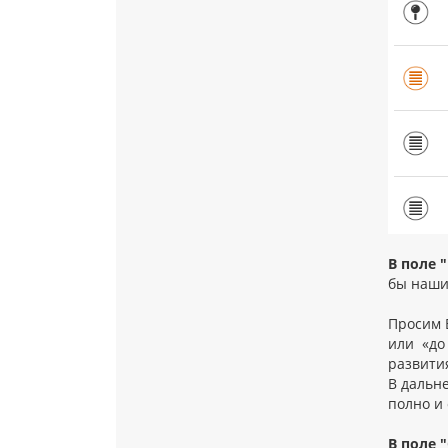
В поле 
бы наши
Просим 
или «до
развити
В дальн
полно и
В поле 