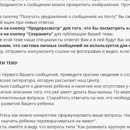
бходимости к сообщению можно прикрепить изображение. Проч
в галочку "Получать уведомления о сообщениях на почту" Вы с
й ящик при новых ответах.
 на кнопку "Предпросмотр" для того, что бы посмотреть к
 на кнопку "Сохранить"
для публикации Вашей темы.
 этой теме наши специалисты ответят Вам и в ней будут Вас к
аем, что система личных сообщений не используется для
, отправить консультанту ссылки на фотографии и видео, если
СТИ ТЕМУ
 первого Вашего сообщения, приведите краткие сведения о сост
еская литература, которую рассылает наш Центр.
льно сообщите о диагнозе ребенка и наличии или отсутствии у
раткое описание того, что уже умеет делать Ваш малыш. По мер
олнительные вопросы. Старайтесь отвечать на них, это необхо
 развития Вашего ребенка.
йтесь как можно конкретнее сформулировать ваши вопросы. На
к научить ребенка переворачиваться на живот".
та, имейте в виду, что вопросы типа "Как развивать крупную м