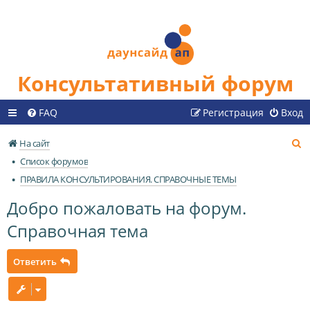
Консультативный форум
FAQ
Регистрация
Вход
П
На сайт
о
Список форумов
и
ПРАВИЛА КОНСУЛЬТИРОВАНИЯ. СПРАВОЧНЫЕ ТЕМЫ
с
Добро пожаловать на форум.
к
Справочная тема
Ответить