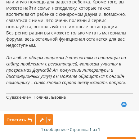
или иную помощь для вашего ребенка. Кроме того, вы
можете найти семьи неподалеку, которые также
воспитывают ребенка с синдромом Дауна и, возможно,
связаться с ними. Это очень полезный сервис,
пожалуйста, воспользуйтесь им после регистрации.
Без регистрации вы сможете только читать материалы
форума, весь остальной функционал останется для вас
недоступным.
По любым общим вопросам (сложностям в навигации по
сайту, проблемам с регистрацией, вопросам участия в
программах Даунсайд Ап, получении литературы и
дистанционных услуг) вы можете обращаться к онлайн-
помощнику – синяя кнопка справа внизу «Задать вопрос».
С уважением, Полина Львовна
В
е
р
Ответить
н
у
1 сообщение • Страница
1
из
1
т
ь