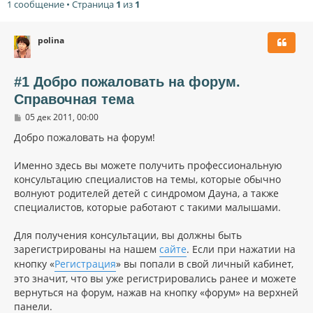
1 сообщение • Страница
1
из
1
polina
#1 Добро пожаловать на форум.
Справочная тема
С
05 дек 2011, 00:00
о
о
Добро пожаловать на форум!
б
щ
Именно здесь вы можете получить профессиональную
е
н
консультацию специалистов на темы, которые обычно
и
волнуют родителей детей с синдромом Дауна, а также
е
специалистов, которые работают с такими малышами.
Для получения консультации, вы должны быть
зарегистрированы на нашем
сайте
. Если при нажатии на
кнопку «
Регистрация
» вы попали в свой личный кабинет,
это значит, что вы уже регистрировались ранее и можете
вернуться на форум, нажав на кнопку «форум» на верхней
панели.