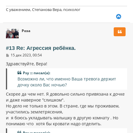
С уважением, Степанова Вера, психолог
В
е
р
Роза
н
у
т
ь
#13 Re: Агрессия ребёнка.
с
С
15 дек 2023, 00:54
я
о
к
о
Здравствуйте, Вера!
н
б
щ
а
Psy ::: писал(а):
е
ч
Возможно ли, что именно Ваша тревога держит
н
а
и
дочку около Вас ночью?
л
е
у
Скорее да чем нет. Я довольно сильно привязана к дочке
и даже наверное "слишком".
Но дело не только в этом. В стране, где мы проживаем,
участились землетрясения,
и я боюсь укладывать малышку в другую комнату . Но
понимаю что хотя бы кровати надо отделить.
Psy ::: писал(а):