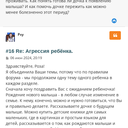
проживать. Как понять готова ли дочка к появлению
малыша? И как помочь дочке пережить как можно
менее болезненно этот периуд?
В
е
р
Psy
н
у
т
ь
#16 Re: Агрессия ребёнка.
с
С
06 июн 2024, 20:19
я
о
к
о
Здравствуйте, Роза!
н
б
Я объединила Ваши темы, потому что по правилам
щ
а
форума - мы продолжаем одну тему одного ребенка в
е
ч
н
каждом разделе.
а
и
л
Сначала хочу поздравить Вас с ожиданием ребеночка!
е
у
Рождение нового малыша - в любом случае изменение в
семье. К нему, конечно, можно и нужно готовиться, что Вы
и правильно делаете. Рассказываете дочке о будущем
малыше. Можно купить детские книжки для самых
маленьких, где в картинках и простым языком для
детей, рассказывается о том, как рождаются малыши и