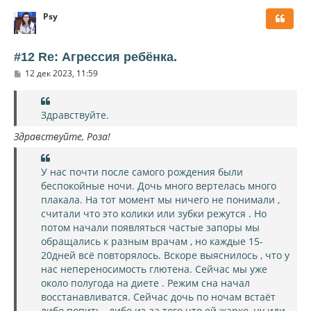
р
Psy
н
у
т
ь
#12 Re: Агрессия ребёнка.
с
С
12 дек 2023, 11:59
я
о
к
о
н
б
щ
а
Здравствуйте.
е
ч
н
а
Здрав
ствуйте, Роза!
и
л
е
у
У нас почти после самого рождения были
беспокойные ночи. Дочь много вертелась много
плакала. На тот момент мы ничего не понимали ,
считали что это колики или зубки режутся . Но
потом начали появляться частые запоры мы
обращались к разным врачам , но каждые 15-
20дней всё повторялось. Вскоре выяснилось , что у
нас непереносимость глютена. Сейчас мы уже
около полугода на диете . Режим сна начал
восстанавливатся. Сейчас дочь по ночам встаёт
либо попить , либо из-за того что ей жарко, ну или