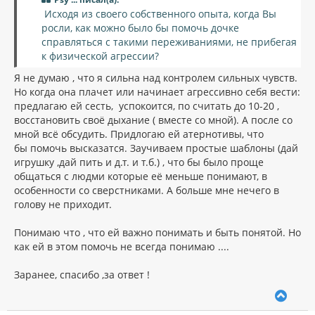
Исходя из своего собственного опыта, когда Вы
росли, как можно было бы помочь дочке
справляться с такими переживаниями, не прибегая
к физической агрессии?
Я не думаю , что я сильна над контролем сильных чувств.
Но когда она плачет или начинает агрессивно себя вести:
предлагаю ей сесть, успокоится, по считать до 10-20 ,
восстановить своё дыхание ( вместе со мной). А после со
мной всё обсудить. Придлогаю ей атернотивы, что
бы помочь высказатся. Заучиваем простые шаблоны (дай
игрушку ,дай пить и д.т. и т.б.) , что бы было проще
общаться с людми которые её меньше понимают, в
особенности со сверстниками. А больше мне нечего в
голову не приходит.
Понимаю что , что ей важно понимать и быть понятой. Но
как ей в этом помочь не всегда понимаю ....
Заранее, спасибо ,за ответ !
В
е