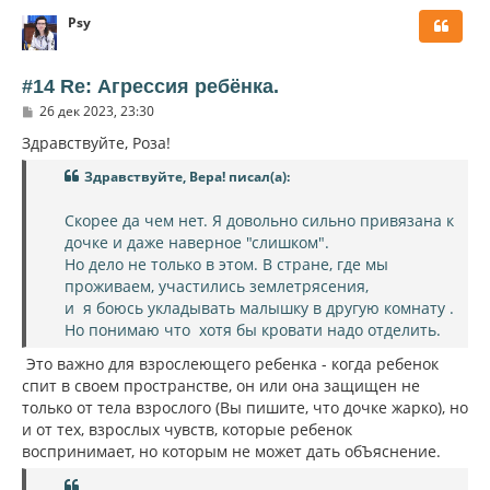
р
Psy
н
у
т
ь
#14 Re: Агрессия ребёнка.
с
С
26 дек 2023, 23:30
я
о
к
о
Здравствуйте, Роза!
н
б
щ
а
Здравствуйте, Вера! писал(а):
е
ч
н
а
и
Скорее да чем нет. Я довольно сильно привязана к
л
е
дочке и даже наверное "слишком".
у
Но дело не только в этом. В стране, где мы
проживаем, участились землетрясения,
и я боюсь укладывать малышку в другую комнату .
Но понимаю что хотя бы кровати надо отделить.
Это важно для взрослеющего ребенка - когда ребенок
спит в своем пространстве, он или она защищен не
только от тела взрослого (Вы пишите, что дочке жарко), но
и от тех, взрослых чувств, которые ребенок
воспринимает, но которым не может дать обЪяснение.