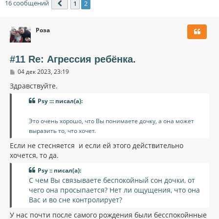
16 сообщений
1
2
Пред.
Роза
#11 Re: Агрессия ребёнка.
С
04 дек 2023, 23:19
о
о
Здравствуйте.
б
щ
Psy ::: писал(а):
е
н
и
Это очень хорошо, что Вы понимаете дочку, а она может
е
выразить то, что хочет.
Если не стесняется и если ей этого действительно
хочется, то да.
Psy :: писал(а):
С чем Вы связываете беспокойный сон дочки, от
чего она просыпается? Нет ли ощущения, что она
Вас и во сне контролирует?
У нас почти после самого рождения были бесспокойнные