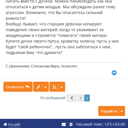
читать вместе с дочкой. Можно понаблюдать как она
относиться к детям младше. Мы обсуждали ранее тему
агрессии. Возможно, что Вы опасаетесь сильной
ревности?
Вообще, бывает, что старшие девочки копируют
поведение своих матерей, когда те ухаживают за
младенцами и стремятся "помогать" своей матери.
Купите дочке своего пупса, кроватку, коляску, пусть у нее
будет "свой ребеночек", пусть она заботиться о нем,
подражая Вам. Что думаете?
С уважением, Степанова Вера, психолог
В
е
р
Ответить
н
у
т
16 сообщений
1
2
Пред.
ь
с
Перейти
я
к
н
Часовой пояс:
UTC+03:00
На сайт
а