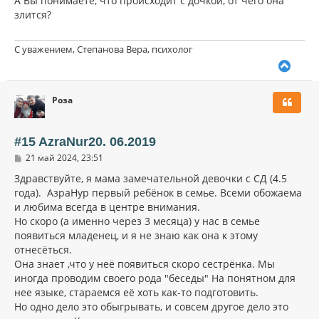
А Вы понимаете, что происходит с дочкой, от чего она
злится?
С уважением, Степанова Вера, психолог
В
е
р
Роза
н
у
т
ь
#15 AzraNur20. 06.2019
с
С
21 май 2024, 23:51
я
о
к
о
Здравствуйте, я мама замечательной девочки с СД (4.5
н
б
года). АзраНур первый ребёнок в семье. Всеми обожаема
щ
а
и любима всегда в центре внимания.
е
ч
н
Но скоро (а именно через 3 месяца) у нас в семье
а
и
л
появиться младенец, и я не знаю как она к этому
е
у
отнесëться.
Она знает ,что у неё появиться скоро сестрëнка. Мы
иногда проводим своего рода "беседы" На понятном для
нее языке, стараемся еë хоть как-то подготовить.
Но одно дело это обыгрывать, и совсем другое дело это