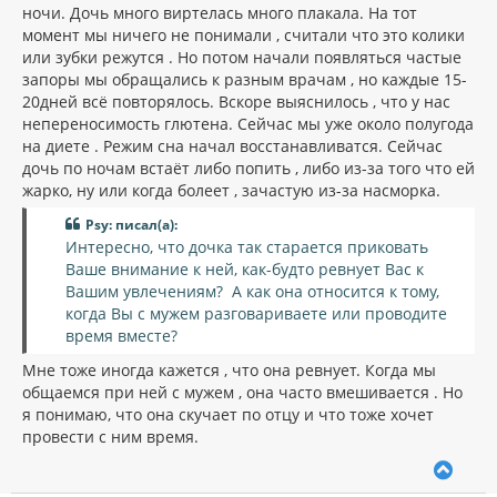
ночи. Дочь много виртелась много плакала. На тот
момент мы ничего не понимали , считали что это колики
или зубки режутся . Но потом начали появляться частые
запоры мы обращались к разным врачам , но каждые 15-
20дней всё повторялось. Вскоре выяснилось , что у нас
непереносимость глютена. Сейчас мы уже около полугода
на диете . Режим сна начал восстанавливатся. Сейчас
дочь по ночам встаёт либо попить , либо из-за того что ей
жарко, ну или когда болеет , зачастую из-за насморка.
Psy: писал(а):
Интересно, что дочка так старается приковать
Ваше внимание к ней, как-будто ревнует Вас к
Вашим увлечениям? А как она относится к тому,
когда Вы с мужем разговариваете или проводите
время вместе?
Мне тоже иногда кажется , что она ревнует. Когда мы
общаемся при ней с мужем , она часто вмешивается . Но
я понимаю, что она скучает по отцу и что тоже хочет
провести с ним время.
В
е