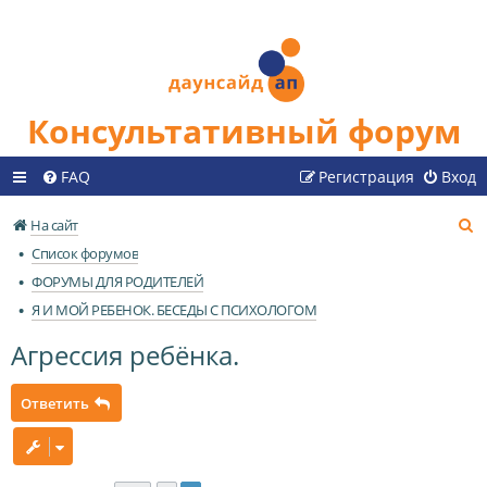
Консультативный форум
FAQ
Регистрация
Вход
П
На сайт
о
Список форумов
и
ФОРУМЫ ДЛЯ РОДИТЕЛЕЙ
с
Я И МОЙ РЕБЕНОК. БЕСЕДЫ С ПСИХОЛОГОМ
к
Агрессия ребёнка.
Ответить