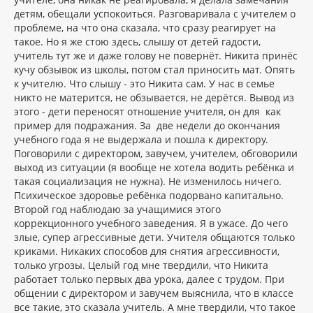
детям, обещали успокоиться. Разговаривала с учителем о
проблеме, на что она сказала, что сразу реагирует на
такое. Но я же стою здесь, слышу от детей гадости,
учитель тут же и даже голову не повернёт. Никита принёс
кучу обзывок из школы, потом стал приносить мат. Опять
к учителю. Что слышу - это Никита сам. У нас в семье
никто не матерится, не обзывается, не дерётся. Вывод из
этого - дети переносят отношение учителя, он для как
пример для подражания. За две недели до окончания
учебного года я не выдержала и пошла к директору.
Поговорили с директором, завучем, учителем, обговорили
выход из ситуации (я вообще не хотела водить ребёнка и
такая социализация не нужна). Не изменилось ничего.
Психическое здоровье ребёнка подорвано капитально.
Второй год наблюдаю за учащимися этого
коррекционного учебного заведения. Я в ужасе. До чего
злые, супер агрессивные дети. Учителя общаются только
криками. Никаких способов для снятия агрессивности,
только угрозы. Целый год мне твердили, что Никита
работает только первых два урока, далее с трудом. При
общении с директором и завучем выяснила, что в классе
все такие, это сказала учитель. А мне твердили, что такое