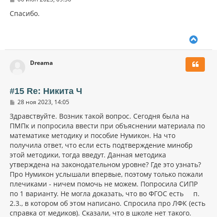
я
о
к
о
Спасибо.
н
б
щ
а
е
ч
В
н
а
и
е
л
е
р
у
Dreama
н
у
т
ь
#15 Re: Никита Ч
с
С
28 ноя 2023, 14:05
я
о
к
о
Здравствуйте. Возник такой вопрос. Сегодня была на
н
б
ПМПк и попросила ввести при объяснении материала по
щ
а
математике методику и пособие Нумикон. На что
е
ч
н
получила ответ, что если есть подтверждение минобр
а
и
л
этой методики, тогда введут. Данная методика
е
у
утверждена на законодательном уровне? Где это узнать?
Про Нумикон услышали впервые, поэтому только пожали
плечиками - ничем помочь не можем. Попросила СИПР
по 1 варианту. Не могла доказать, что во ФГОС есть п.
2.3., в котором об этом написано. Спросила про ЛФК (есть
справка от медиков). Сказали, что в школе нет такого.