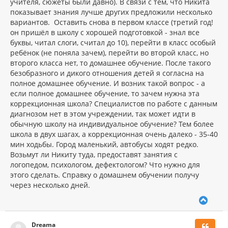
учителя, сюжеты были давно). В связи с тем, что Никита
показывает знания лучше других предложили несколько
вариантов. Оставить снова в первом классе (третий год!
он пришёл в школу с хорошей подготовкой - знал все
буквы, читал слоги, считал до 10), перейти в класс особый
ребёнок (не поняла зачем), перейти во второй класс, но
второго класса нет, то домашнее обучение. После такого
безобразного и дикого отношения детей я согласна на
полное домашнее обучение. И возник такой вопрос - а
если полное домашнее обучение, то зачем нужна эта
коррекционная школа? Специалистов по работе с данным
диагнозом нет в этом учреждении, так может идти в
обычную школу на индивидуальное обучение? Тем более
школа в двух шагах, а коррекционная очень далеко - 35-40
мин ходьбы. Город маленький, автобусы ходят редко.
Возьмут ли Никиту туда, предоставят занятия с
логопедом, психологом, дефектологом? Что нужно для
этого сделать. Справку о домашнем обучении получу
через несколько дней.
В
е
р
Dreama
н