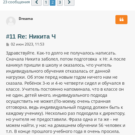
23 сообщения
1
2
3
Пред.
След.
Dreama
#11 Re: Никита Ч
С
02 июн 2023, 11:53
о
о
Здравствуйте. Как-то долго не получалось написать.
б
Сначала Никита заболел, потом подготовка к Нг. А после
щ
каникул пришли в школу и оказалось, что учитель
е
н
индивидуального обучения отказалась от данной
и
нагрузки. Об этом перед новым годом ничего нам не
е
сказала. Ребёнок 3-ю и 4-ю четверти сидел и обучался в
классе. Учитель постоянно напоминала, что в классе он
не один, детей много, индивидуального подхода
осуществить не может.(По-моему, очень странная
отговорка, ведь индивидуальный подход должен быть к
каждому ученику). Несколько раз подходила к директору,
но учителя не предоставили. Фраза одна и та же - не
можем найти, у нас на домашнем обучении 56 человек и
т.п. В конце прошлого учебного года я очень просила,