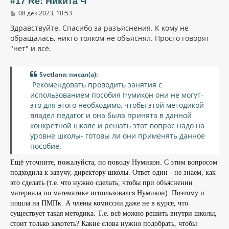
#17 Re: Никита Ч
с
С
08 дек 2023, 10:53
я
о
к
о
Здравствуйте. Спасибо за разъяснения. К кому не
н
б
обращалась, никто толком не объяснял. Просто говорят
щ
а
"нет" и всё.
е
ч
н
а
и
л
е
Svetlana: писал(а):
у
Рекомендовать проводить занятия с
использованием пособия Нумикон они не могут-
это для этого необходимо, чтобы этой методикой
владел педагог и она была принята в данной
конкретной школе и решать этот вопрос надо на
уровне школы- готовы ли они применять данное
пособие.
Ещё уточните, пожалуйста, по поводу Нумикон. С этим вопросом
подходила к завучу, директору школы. Ответ один - не знаем, как
это сделать (т.е. что нужно сделать, чтобы при объяснении
материала по математике использовался Нумикон). Поэтому и
пошла на ПМПк. А члены комиссии даже не в курсе, что
существует такая методика. Т.е. всё можно решить внутри школы,
стоит только захотеть? Какие слова нужно подобрать, чтобы