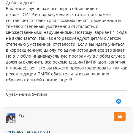
к
о
Добрый день!
н
б
В данном случае вам все верно объяснили в
щ
а
школе- СИПР и подразумевает, что эта программа
е
ч
н
составляется только для сложных ребят- с умеренной и
а
и
л
тяжелой степенью умственной отсталости, с
е
у
множественными нарушениями. Поэтому вариант 1 сюда
не включается, так как его рекомендуют детям с легкой
степенью умственной отсталости. Если вы идете учиться
в коррекционную школу, то администрация все это знает.
Но в любую индивидуальную программу в любом случае
должны включить все рекомендации ПМПК (доп. занятия
и прочее) , вот это вы можете проконтролировать, так как
рекомендации ПМПК обязательны к выполнению
образовательной организацией.
С уважением, Svetlana
В
е
р
Psy
н
у
т
ь
#19 Re: Никита Ч