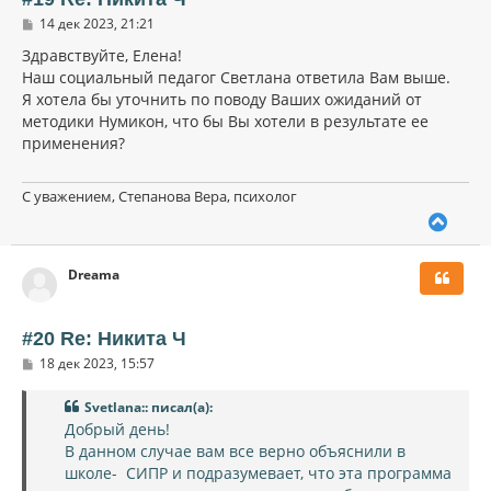
с
С
14 дек 2023, 21:21
я
о
к
о
Здравствуйте, Елена!
н
б
Наш социальный педагог Светлана ответила Вам выше.
щ
а
Я хотела бы уточнить по поводу Ваших ожиданий от
е
ч
н
методики Нумикон, что бы Вы хотели в результате ее
а
и
л
применения?
е
у
С уважением, Степанова Вера, психолог
В
е
р
Dreama
н
у
т
ь
#20 Re: Никита Ч
с
С
18 дек 2023, 15:57
я
о
к
о
н
Svetlana:: писал(а):
б
щ
а
Добрый день!
е
ч
В данном случае вам все верно объяснили в
н
а
и
школе- СИПР и подразумевает, что эта программа
л
е