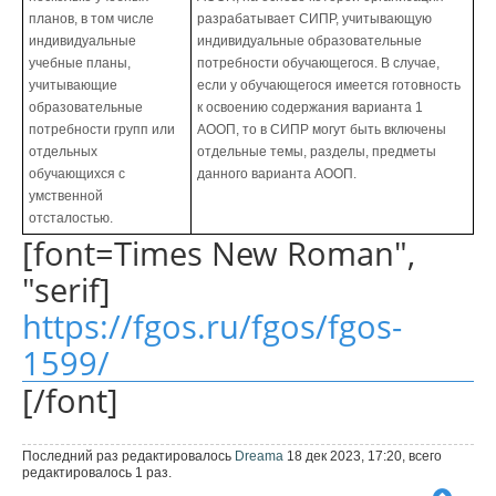
планов, в том числе
разрабатывает СИПР, учитывающую
индивидуальные
индивидуальные образовательные
учебные планы,
потребности обучающегося. В случае,
учитывающие
если у обучающегося имеется готовность
образовательные
к освоению содержания варианта 1
потребности групп или
АООП, то в СИПР могут быть включены
отдельных
отдельные темы, разделы, предметы
обучающихся с
данного варианта АООП.
умственной
отсталостью.
[font=Times New Roman",
"serif]
https://fgos.ru/fgos/fgos-
1599/
[/font]
Последний раз редактировалось
Dreama
18 дек 2023, 17:20, всего
редактировалось 1 раз.
В