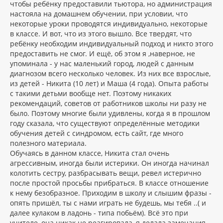
чтобы ребёнку предоставили тьютора, но администрация
настояла на домашнем обучении, при условии, что
некоторые уроки проводятся индивидуально, некоторые
в классе. И вот, что из этого вышло. Все твердят, что
ребёнку необходим индивидуальный подход и никто этого
предоставить не смог. И ещё, об этом я ,наверное, не
упоминала - у нас маленький город, людей с данным
диагнозом всего несколько человек. Из них все взрослые,
из детей - Никита (10 лет) и Маша (4 года). Опыта работы
с такими детьми вообще нет. Поэтому никаких
рекомендаций, советов от работников школы ни разу не
было. Поэтому многие были удивлены, когда я в прошлом
году сказала, что существуют определённые методики
обучения детей с синдромом, есть сайт, где много
полезного материала.
Обучаясь в данном классе, Никита стал очень
агрессивным, иногда были истерики. Он иногда начинал
колотить сестру, разбрасывать вещи, ревел истерично
после простой просьбы прибраться. В классе отношение
к нему безобразное. Приходим в школу и слышим фразы -
опять пришёл, ты с нами играть не будешь, мы тебя ..( и
далее кулаком в ладонь - типа побьём). Всё это при
учителе, она никак не реагировала, я делала замечания