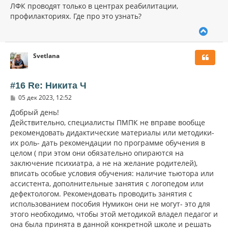
ЛФК проводят только в центрах реабилитации,
профилакториях. Где про это узнать?
В
е
р
Svetlana
н
у
т
ь
#16 Re: Никита Ч
с
С
05 дек 2023, 12:52
я
о
к
о
Добрый день!
н
б
Действительно, специалисты ПМПК не вправе вообще
щ
а
рекомендовать дидактические материалы или методики-
е
ч
н
их роль- дать рекомендации по программе обучения в
а
и
л
целом ( при этом они обязательно опираются на
е
у
заключение психиатра, а не на желание родителей),
вписать особые условия обучения: наличие тьютора или
ассистента, дополнительные занятия с логопедом или
дефектологом. Рекомендовать проводить занятия с
использованием пособия Нумикон они не могут- это для
этого необходимо, чтобы этой методикой владел педагог и
она была принята в данной конкретной школе и решать