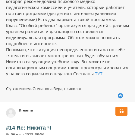
которая рекомендована психолого-медико-
педагогической комиссией и учитель, который работает
по этой программе (для детей с интеллектуальными
нарушениями) Есть два варианта такой программы.
Класс "Особый ребенок" организуется для детей с разным
уровнем развития и для каждого составляется
индивидуальная программа. Об этом можно почитать
подробнее в интернете.
Понимаю, что ситуация неопределенности сама по себе
тяжела и вызывает много тревог, как будет обучаться
Никита в следующем учебном году. Вы можете по
организационным вопросам также проконсультироваться
у нашего социального педагога Светланы
ТУТ
С уважением, Степанова Вера, психолог
В
е
р
Dreama
н
у
т
ь
#14 Re: Никита Ч
с
С
06 июн 2023, 09:56