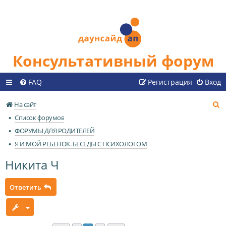
Консультативный форум
FAQ
Регистрация
Вход
П
На сайт
о
Список форумов
и
ФОРУМЫ ДЛЯ РОДИТЕЛЕЙ
с
Я И МОЙ РЕБЕНОК. БЕСЕДЫ С ПСИХОЛОГОМ
к
Никита Ч
Ответить