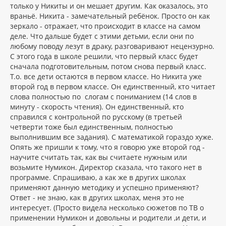
только у Никиты и он мешает другим. Как оказалось, это
враньё. Никита - замечательный ребёнок. Просто он как
зеркало - отражает, что происходит в классе на самом
деле. Что дальше будет с этими детьми, если они по
любому поводу лезут в драку, разговаривают нецензурно.
С этого года в школе решили, что первый класс будет
сначала подготовительным, потом снова первый класс.
Т.о. все дети остаются в первом классе. Но Никита уже
второй год в первом классе. Он единственный, кто читает
слова полностью по слогам с пониманием (14 слов в
минуту - скорость чтения). Он единственный, кто
справился с контрольной по русскому (в третьей
четверти тоже был единственным, полностью
выполнившим все задания). С математикой гораздо хуже.
Опять же пришли к тому, что я говорю уже второй год -
научите считать так, как вы считаете нужным или
возьмите Нумикон. Директор сказала, что такого нет в
программе. Спрашиваю, а как же в других школах
применяют данную методику и успешно применяют?
Ответ - не знаю, как в других школах, меня это не
интересует. (Просто видела несколько сюжетов по ТВ о
применении Нумикон и довольны и родители ,и дети, и