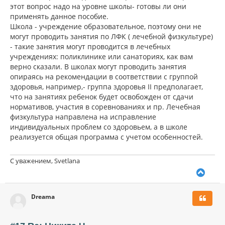
этот вопрос надо на уровне школы- готовы ли они
применять данное пособие.
Школа - учреждение образовательное, поэтому они не
могут проводить занятия по ЛФК ( лечебной физкультуре)
- такие занятия могут проводится в лечебных
учреждениях: поликлинике или санаториях, как вам
верно сказали. В школах могут проводить занятия
опираясь на рекомендации в соответствии с группой
здоровья, например,- группа здоровья II предполагает,
что на занятиях ребенок будет освобожден от сдачи
нормативов, участия в соревнованиях и пр. Лечебная
физкультура направлена на исправление
индивидуальных проблем со здоровьем, а в школе
реализуется общая программа с учетом особенностей.
С уважением, Svetlana
В
е
р
Dreama
н
у
т
ь