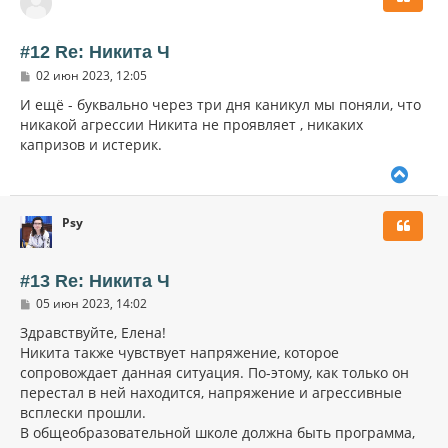
у
т
ь
#12 Re: Никита Ч
с
С
02 июн 2023, 12:05
я
о
к
о
И ещё - буквально через три дня каникул мы поняли, что
н
б
никакой агрессии Никита не проявляет , никаких
щ
а
капризов и истерик.
е
ч
н
а
и
В
л
е
е
у
р
Psy
н
у
т
ь
#13 Re: Никита Ч
с
С
05 июн 2023, 14:02
я
о
к
о
Здравствуйте, Елена!
н
б
Никита также чувствует напряжение, которое
щ
а
сопровождает данная ситуация. По-этому, как только он
е
ч
н
перестал в ней находится, напряжение и агрессивные
а
и
л
всплески прошли.
е
у
В общеобразовательной школе должна быть программа,