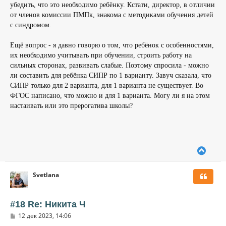
убедить, что это необходимо ребёнку. Кстати, директор, в отличии
от членов комиссии ПМПк, знакома с методиками обучения детей
с синдромом.
Ещё вопрос - я давно говорю о том, что ребёнок с особенностями,
их необходимо учитывать при обучении, строить работу на
сильных сторонах, развивать слабые. Поэтому спросила - можно
ли составить для ребёнка СИПР по 1 варианту. Завуч сказала, что
СИПР только для 2 варианта, для 1 варианта не существует. Во
ФГОС написано, что можно и для 1 варианта. Могу ли я на этом
настаивать или это прерогатива школы?
В
е
р
Svetlana
н
у
т
ь
#18 Re: Никита Ч
с
С
12 дек 2023, 14:06
я
о