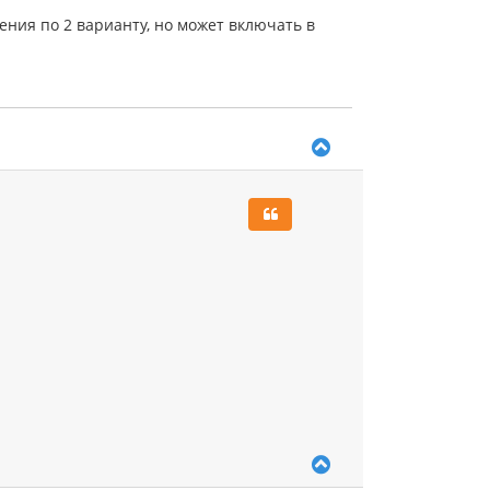
ения по 2 варианту, но может включать в
В
е
р
н
у
т
ь
с
я
к
н
а
ч
а
л
у
В
е