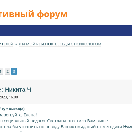
ативный форум
ИТЕЛЕЙ
Я И МОЙ РЕБЕНОК. БЕСЕДЫ С ПСИХОЛОГОМ
1
2
3
ед.
e: Никита Ч
2023, 16:00
Psy :: писал(а):
равствуйте, Елена!
ш социальный педагог Светлана ответила Вам выше.
хотела бы уточнить по поводу Ваших ожиданий от методики Нуми