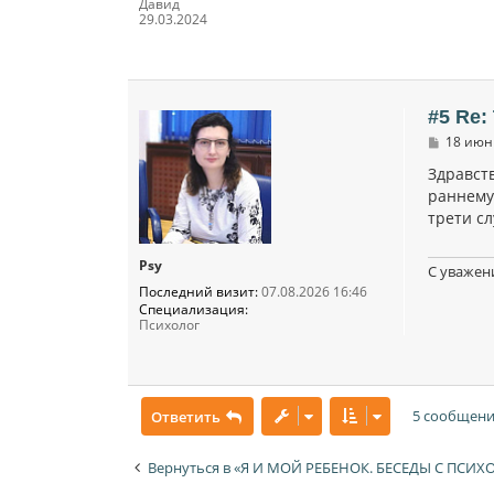
Давид
29.03.2024
#5 Re:
С
18 июн 
о
о
Здравст
б
раннему
щ
трети сл
е
н
и
е
Psy
С уважен
Последний визит:
07.08.2026 16:46
Специализация:
Психолог
5 сообщени
Ответить
Вернуться в «Я И МОЙ РЕБЕНОК. БЕСЕДЫ С ПСИ