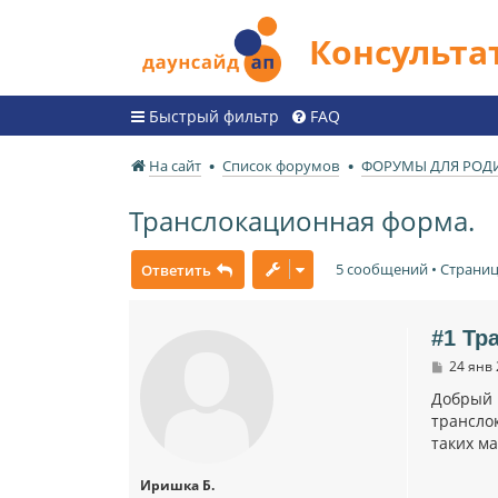
Консульт
Быстрый фильтр
FAQ
На сайт
Список форумов
ФОРУМЫ ДЛЯ РОД
Транслокационная форма.
5 сообщений • Страни
Ответить
#1 Тр
С
24 янв 
о
о
Добрый 
б
трансло
щ
таких м
е
н
и
Иришка Б.
е