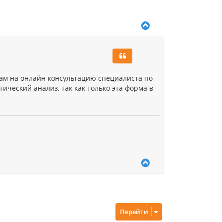
у
В
е
р
н
у
т
ь
нам на онлайн консультацию специалиста по
с
ческий анализ, так как только эта форма в
я
к
н
а
ч
а
л
у
В
е
р
н
у
т
Перейти
ь
с