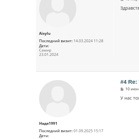
о
о
Здравст
б
щ
е
н
и
Aisylu
е
Последний визит:
14.03.2024 11:28
Дети:
Самир
23.01.2024
#4 Re:
С
10 июн 
о
о
У нас то
б
щ
е
н
и
Надя1991
е
Последний визит:
01.09.2025 15:17
Дети: