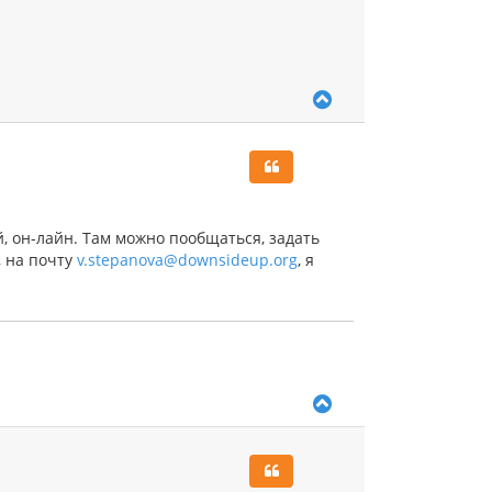
В
е
р
н
у
т
ь
с
, он-лайн. Там можно пообщаться, задать
я
, на почту
v.stepanova@downsideup.org
, я
к
н
а
ч
а
л
у
В
е
р
н
у