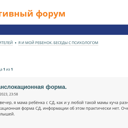
ативный форум
ИТЕЛЕЙ
Я И МОЙ РЕБЕНОК. БЕСЕДЫ С ПСИХОЛОГОМ
ца
1
из
1
анслокационная форма.
2023, 23:58
вечер, я мама ребёнка с СД, как и у любой такой мамы куча ра
кационная форма СД, информации об этом практически нет. Оч
алышей.