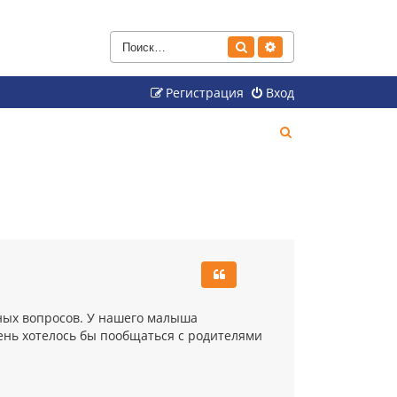
Поиск
Расширенный поиск
Регистрация
Вход
П
о
и
с
к
зных вопросов. У нашего малыша
ень хотелось бы пообщаться с родителями