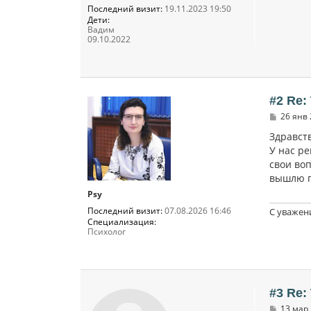
Последний визит:
19.11.2023 19:50
Дети:
Вадим
09.10.2022
#2 Re:
С
26 янв 
о
о
Здравст
б
У нас ре
щ
свои во
е
н
вышлю 
и
е
Psy
Последний визит:
07.08.2026 16:46
С уважен
Специализация:
Психолог
#3 Re:
С
13 мар 