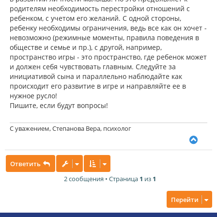
родителям необходимость перестройки отношений с
ребенком, с учетом его желаний. С одной стороны,
ребенку необходимы ограничения, ведь все как он хочет -
невозможно (режимные моменты, правила поведения в
обществе и семье и пр.), с другой, например,
пространство игры - это пространство, где ребенок может
и должен себя чувствовать главным. Следуйте за
инициативой сына и параллельно наблюдайте как
происходит его развитие в игре и направляйте ее в
нужное русло!
Пишите, если будут вопросы!
С уважением, Степанова Вера, психолог
В
е
р
Ответить
н
у
2 сообщения • Страница
1
из
1
т
ь
с
Перейти
я
к