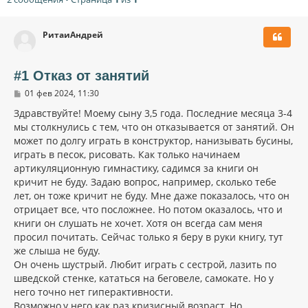
РитаиАндрей
#1 Отказ от занятий
С
01 фев 2024, 11:30
о
о
Здравствуйте! Моему сыну 3,5 года. Последние месяца 3-4
б
мы столкнулись с тем, что он отказывается от занятий. Он
щ
может по долгу играть в конструктор, нанизывать бусины,
е
н
играть в песок, рисовать. Как только начинаем
и
артикуляционную гимнастику, садимся за книги он
е
кричит не буду. Задаю вопрос, например, сколько тебе
лет, он тоже кричит не буду. Мне даже показалось, что он
отрицает все, что посложнее. Но потом оказалось, что и
книги он слушать не хочет. Хотя он всегда сам меня
просил почитать. Сейчас только я беру в руки книгу, тут
же слыша не буду.
Он очень шустрый. Любит играть с сестрой, лазить по
шведской стенке, кататься на беговеле, самокате. Но у
него точно нет гиперактивности.
Возможно,у него как раз кризисный возраст. Но