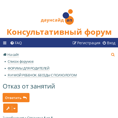
Консультативный форум
FAQ
Регистрация
Вход
П
На сайт
о
Список форумов
и
ФОРУМЫ ДЛЯ РОДИТЕЛЕЙ
с
Я И МОЙ РЕБЕНОК. БЕСЕДЫ С ПСИХОЛОГОМ
к
Отказ от занятий
Ответить
2 сообщения • Страница
1
из
1