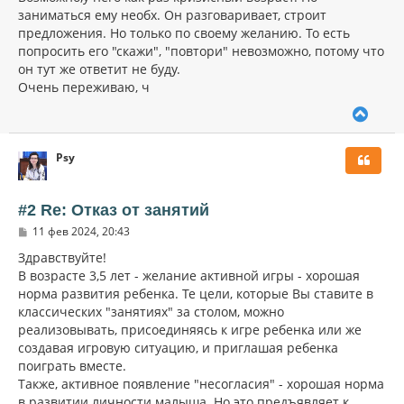
заниматься ему необх. Он разговаривает, строит
предложения. Но только по своему желанию. То есть
попросить его "скажи", "повтори" невозможно, потому что
он тут же ответит не буду.
Очень переживаю, ч
В
е
р
Psy
н
у
т
ь
#2 Re: Отказ от занятий
с
С
11 фев 2024, 20:43
я
о
к
о
Здравствуйте!
н
б
В возрасте 3,5 лет - желание активной игры - хорошая
щ
а
норма развития ребенка. Те цели, которые Вы ставите в
е
ч
н
классических "занятиях" за столом, можно
а
и
л
реализовывать, присоединяясь к игре ребенка или же
е
у
создавая игровую ситуацию, и приглашая ребенка
поиграть вместе.
Также, активное появление "несогласия" - хорошая норма
в развитии личности малыша. Но это предъявляет к