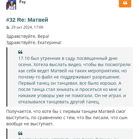
Psy
н
у
т
ь
#32 Re: Матвей
с
С
29 окт 2024, 17:06
я
о
к
о
Здравствуйте, Вера!
н
б
Здравствуйте, Екатерина!
щ
а
е
ч
н
а
и
17.10 был утренник в саду, посвященный дню
л
е
осени. Хотела выслать видео, чтобы вы посмотрели
у
как себя ведет Матвей на таких мероприятиях, но
почему-то файл не поддерживает разрешение.
Первый танец он танцевал, все было хорошо. А
после танца стал хныкать и проситься ко мне и
никакие уговоры уже не помогали. Он не играл, и
отказывался танцевать другой танец.
Получается, что хотя бы с первым танцем Матвей смог
выступить, по сравнению с тем, что Вы писали, что сын
вообще не выступает.