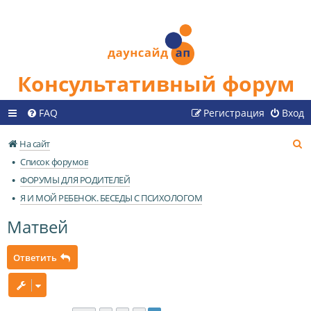
Консультативный форум
FAQ
Регистрация
Вход
П
На сайт
о
Список форумов
и
ФОРУМЫ ДЛЯ РОДИТЕЛЕЙ
с
Я И МОЙ РЕБЕНОК. БЕСЕДЫ С ПСИХОЛОГОМ
к
Матвей
Ответить