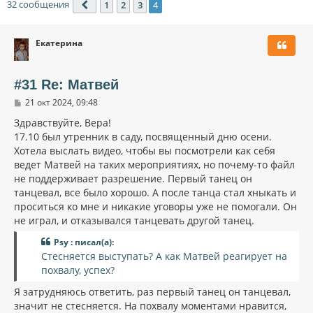
32 сообщения
1
2
3
4
Пред.
Екатерина
#31 Re: Матвей
С
21 окт 2024, 09:48
о
о
Здравствуйте, Вера!
б
17.10 был утренник в саду, посвященный дню осени.
щ
Хотела выслать видео, чтобы вы посмотрели как себя
е
н
ведет Матвей на таких мероприятиях, но почему-то файл
и
не поддерживает разрешение. Первый танец он
е
танцевал, все было хорошо. А после танца стал хныкать и
проситься ко мне и никакие уговоры уже не помогали. Он
не играл, и отказывался танцевать другой танец.
Psy : писал(а):
Стесняется выступать? А как Матвей реагирует на
похвалу, успех?
Я затрудняюсь ответить, раз первый танец он танцевал,
значит не стесняется. На похвалу моментами нравится,