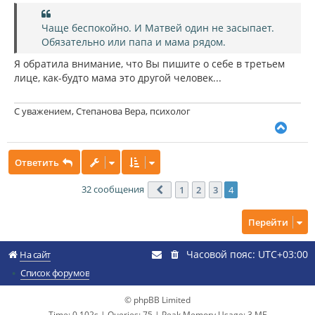
Чаще беспокойно. И Матвей один не засыпает.
Обязательно или папа и мама рядом.
Я обратила внимание, что Вы пишите о себе в третьем
лице, как-будто мама это другой человек...
С уважением, Степанова Вера, психолог
В
е
р
Ответить
н
у
т
32 сообщения
1
2
3
4
Пред.
ь
с
Перейти
я
к
н
Часовой пояс:
UTC+03:00
На сайт
а
ч
Список форумов
а
л
© phpBB Limited
у
Time: 0.102s
|
Queries: 75
| Peak Memory Usage: 3 МБ