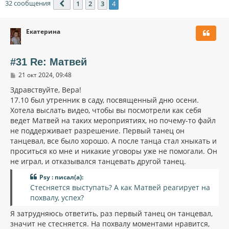
32 сообщения
1
2
3
4
Пред.
Екатерина
#31 Re: Матвей
С
21 окт 2024, 09:48
о
о
Здравствуйте, Вера!
б
17.10 был утренник в саду, посвященный дню осени.
щ
Хотела выслать видео, чтобы вы посмотрели как себя
е
н
ведет Матвей на таких мероприятиях, но почему-то файл
и
не поддерживает разрешение. Первый танец он
е
танцевал, все было хорошо. А после танца стал хныкать и
проситься ко мне и никакие уговоры уже не помогали. Он
не играл, и отказывался танцевать другой танец.
Psy : писал(а):
Стесняется выступать? А как Матвей реагирует на
похвалу, успех?
Я затрудняюсь ответить, раз первый танец он танцевал,
значит не стесняется. На похвалу моментами нравится,