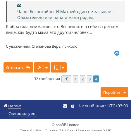
Чаще беспокойно. И Матвей один не засыпает.
Обязательно или папа и мама рядом.
Я обратила внимание, что Вы пишите о себе в третьем
лице, как-будто мама это другой человек...
С уважением, Степанова Вера, психолог
В
е
р
Ответить
н
у
т
32 сообщения
1
2
3
4
Пред.
ь
с
Перейти
я
к
н
Часовой пояс:
UTC+03:00
На сайт
а
ч
Список форумов
а
л
© phpBB Limited
у
Time: 0.140s
|
Queries: 71
| Peak Memory Usage: 3 МБ