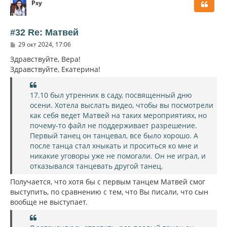
Psy
н
у
т
ь
#32 Re: Матвей
с
С
29 окт 2024, 17:06
я
о
к
о
Здравствуйте, Вера!
н
б
Здравствуйте, Екатерина!
щ
а
е
ч
н
а
и
17.10 был утренник в саду, посвященный дню
л
е
осени. Хотела выслать видео, чтобы вы посмотрели
у
как себя ведет Матвей на таких мероприятиях, но
почему-то файл не поддерживает разрешение.
Первый танец он танцевал, все было хорошо. А
после танца стал хныкать и проситься ко мне и
никакие уговоры уже не помогали. Он не играл, и
отказывался танцевать другой танец.
Получается, что хотя бы с первым танцем Матвей смог
выступить, по сравнению с тем, что Вы писали, что сын
вообще не выступает.