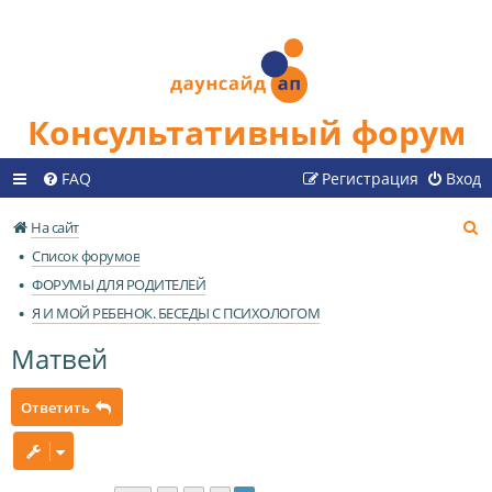
Консультативный форум
FAQ
Регистрация
Вход
П
На сайт
о
Список форумов
и
ФОРУМЫ ДЛЯ РОДИТЕЛЕЙ
с
Я И МОЙ РЕБЕНОК. БЕСЕДЫ С ПСИХОЛОГОМ
к
Матвей
Ответить