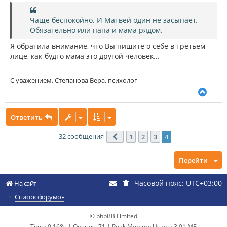
Чаще беспокойно. И Матвей один не засыпает.
Обязательно или папа и мама рядом.
Я обратила внимание, что Вы пишите о себе в третьем
лице, как-будто мама это другой человек...
С уважением, Степанова Вера, психолог
В
е
р
Ответить
н
у
т
32 сообщения
1
2
3
4
Пред.
ь
с
Перейти
я
к
н
Часовой пояс:
UTC+03:00
На сайт
а
ч
Список форумов
а
л
© phpBB Limited
у
Time: 0.168s
|
Queries: 71
| Peak Memory Usage: 3.01 МБ