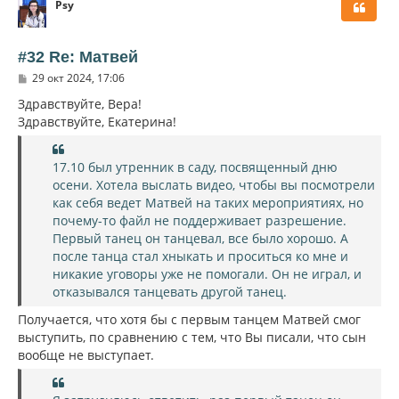
Psy
н
у
т
ь
#32 Re: Матвей
с
С
29 окт 2024, 17:06
я
о
к
о
Здравствуйте, Вера!
н
б
Здравствуйте, Екатерина!
щ
а
е
ч
н
а
и
17.10 был утренник в саду, посвященный дню
л
е
осени. Хотела выслать видео, чтобы вы посмотрели
у
как себя ведет Матвей на таких мероприятиях, но
почему-то файл не поддерживает разрешение.
Первый танец он танцевал, все было хорошо. А
после танца стал хныкать и проситься ко мне и
никакие уговоры уже не помогали. Он не играл, и
отказывался танцевать другой танец.
Получается, что хотя бы с первым танцем Матвей смог
выступить, по сравнению с тем, что Вы писали, что сын
вообще не выступает.