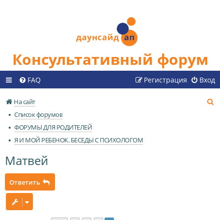
Консультативный форум
FAQ
Регистрация
Вход
П
На сайт
о
Список форумов
и
ФОРУМЫ ДЛЯ РОДИТЕЛЕЙ
с
Я И МОЙ РЕБЕНОК. БЕСЕДЫ С ПСИХОЛОГОМ
к
Матвей
Ответить