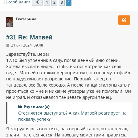
32 сообщения
1
2
3
4
Пред.
Екатерина
#31 Re: Матвей
С
21 окт 2024, 09:48
о
о
Здравствуйте, Вера!
б
17.10 был утренник в саду, посвященный дню осени.
щ
Хотела выслать видео, чтобы вы посмотрели как себя
е
н
ведет Матвей на таких мероприятиях, но почему-то файл
и
не поддерживает разрешение. Первый танец он
е
танцевал, все было хорошо. А после танца стал хныкать и
проситься ко мне и никакие уговоры уже не помогали. Он
не играл, и отказывался танцевать другой танец.
Psy : писал(а):
Стесняется выступать? А как Матвей реагирует на
похвалу, успех?
Я затрудняюсь ответить, раз первый танец он танцевал,
значит не стесняется. На похвалу моментами нравится,