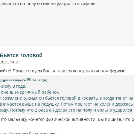
делал это на полу и сильно ударился в кафель.
 Бьётся головой
2025, 14:30
вуйте! Приветствуем Вас на нашем консультативном форуме!
Здравствуйте 👋 писал(а):
ниелу 3 года.
 очень энергичный ребёнок.
 к сожалению, сидя он бьётся головой в кровать, иногда тянет н
днимается выше на подушку. Потом прыгает на колени держась 
воду. Потому что 2 раза он делал это на полу и сильно ударился
что мальчику хочется физической активности. Вы пишите, что о
ием, Степанова Вера, психолог