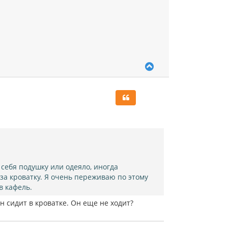
В
е
р
н
у
т
ь
с
я
к
н
а
а себя подушку или одеяло, иногда
ч
за кроватку. Я очень переживаю по этому
а
л
 в кафель.
у
н сидит в кроватке. Он еще не ходит?