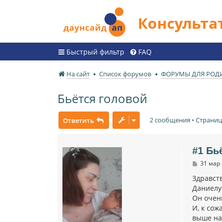
Консульт
Быстрый фильтр
FAQ
На сайт
Список форумов
ФОРУМЫ ДЛЯ РОД
Бьётся головой
2 сообщения • Страни
Ответить
#1 Бь
С
31 мар 
о
о
Здравст
б
Даниелу
щ
е
Он очен
н
И, к сож
и
выше на 
е