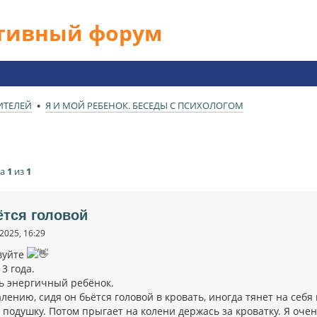
ативный форум
ИТЕЛЕЙ
Я И МОЙ РЕБЕНОК. БЕСЕДЫ С ПСИХОЛОГОМ
ца
1
из
1
ётся головой
2025, 16:29
вуйте
 3 года.
ь энергичный ребёнок.
алению, сидя он бьётся головой в кровать, иногда тянет на себ
подушку. Потом прыгает на колени держась за кроватку. Я очен