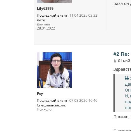
раза он 
Lily63999
Последний визит:
11.04.2025 03:32
Дети:
Даниел
28.01.2022
#2 Re:
С
01 май 
о
о
Здравст
б
щ
е
Да
н
и
Он
е
Psy
И,
Последний визит:
07.08.2026 16:46
по
Специализация:
по
Психолог
Похоже, 
С уважен