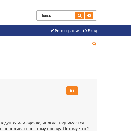
Поиск
Расширенный поиск
Регистрация
Вход
П
о
и
с
к
я подушку или одеяло, иногда поднимается
ь переживаю по этому поводу. Потому что 2