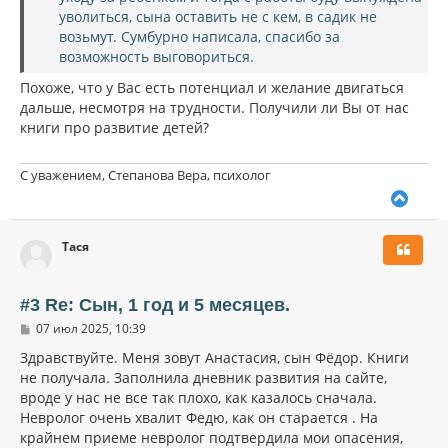
уволиться, сына оставить не с кем, в садик не
возьмут. Сумбурно написала, спасибо за
возможность выговориться.
Похоже, что у Вас есть потенциал и желание двигаться
дальше, несмотря на трудности. Получили ли Вы от нас
книги про развитие детей?
С уважением, Степанова Вера, психолог
В
е
р
Тася
н
у
т
ь
#3 Re: Сын, 1 год и 5 месяцев.
с
С
07 июл 2025, 10:39
я
о
к
о
Здравствуйте. Меня зовут Анастасия, сын Фёдор. Книги
н
б
не получала. Заполнила дневник развития на сайте,
щ
а
вроде у нас не все так плохо, как казалось сначала.
е
ч
н
Невролог очень хвалит Федю, как он старается . На
а
и
л
крайнем приеме невролог подтвердила мои опасения,
е