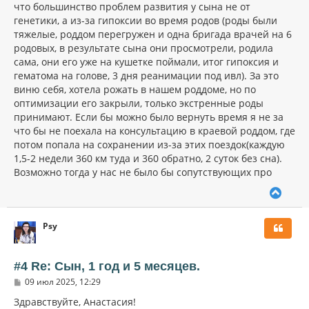
у
что большинство проблем развития у сына не от
генетики, а из-за гипоксии во время родов (роды были
тяжелые, роддом перегружен и одна бригада врачей на 6
родовых, в результате сына они просмотрели, родила
сама, они его уже на кушетке поймали, итог гипоксия и
гематома на голове, 3 дня реанимации под ивл). За это
виню себя, хотела рожать в нашем роддоме, но по
оптимизации его закрыли, только экстренные роды
принимают. Если бы можно было вернуть время я не за
что бы не поехала на консультацию в краевой роддом, где
потом попала на сохранении из-за этих поездок(каждую
1,5-2 недели 360 км туда и 360 обратно, 2 суток без сна).
Возможно тогда у нас не было бы сопутствующих про
В
е
р
Psy
н
у
т
ь
#4 Re: Сын, 1 год и 5 месяцев.
с
С
09 июл 2025, 12:29
я
о
к
о
Здравствуйте, Анастасия!
н