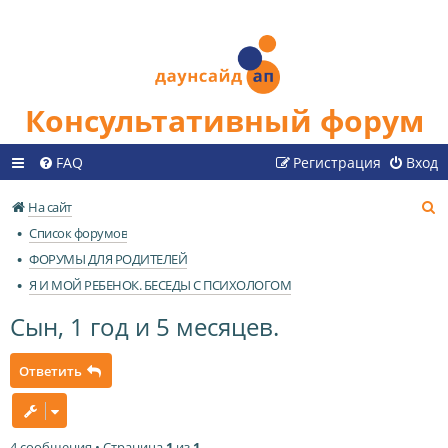
Консультативный форум
FAQ
Регистрация
Вход
П
На сайт
о
Список форумов
и
ФОРУМЫ ДЛЯ РОДИТЕЛЕЙ
с
Я И МОЙ РЕБЕНОК. БЕСЕДЫ С ПСИХОЛОГОМ
к
Сын, 1 год и 5 месяцев.
Ответить
4 сообщения • Страница
1
из
1