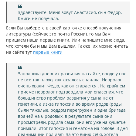
б
щ
а
е
ч
Здравствуйте. Меня зовут Анастасия, сын Фёдор.
н
а
и
Книги не получала.
л
е
у
Если Вы выберете в своей карточке способ получения
литературы (сейчас это почта России), то мы Вам
пришлем наши первые книги. Или напишите мне сюда,
что хотели бы и мы Вам вышлем. Также их можно читать
на сайте тут
первые книги
Заполнила дневник развития на сайте, вроде у нас
не все так плохо, как казалось сначала. Невролог
очень хвалит Федю, как он старается . На крайнем
приеме невролог подтвердила мои опасения, что
большинство проблем развития у сына не от
генетики, а из-за гипоксии во время родов (роды
были тяжелые, роддом перегружен и одна бригада
врачей на 6 родовых, в результате сына они
просмотрели, родила сама, они его уже на кушетке
поймали, итог гипоксия и гематома на голове, 3 дня
реанимации под ивл). За это виню себя, хотела