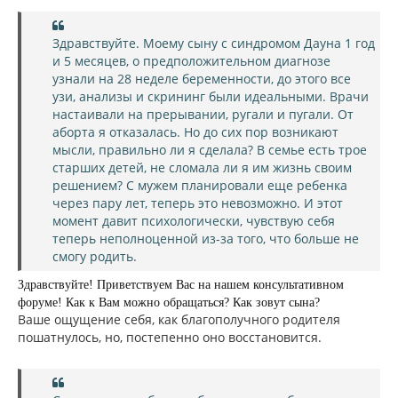
о
к
о
н
б
щ
а
Здравствуйте. Моему сыну с синдромом Дауна 1 год
е
ч
и 5 месяцев, о предположительном диагнозе
н
а
и
узнали на 28 неделе беременности, до этого все
л
е
узи, анализы и скрининг были идеальными. Врачи
у
настаивали на прерывании, ругали и пугали. От
аборта я отказалась. Но до сих пор возникают
мысли, правильно ли я сделала? В семье есть трое
старших детей, не сломала ли я им жизнь своим
решением? С мужем планировали еще ребенка
через пару лет, теперь это невозможно. И этот
момент давит психологически, чувствую себя
теперь неполноценной из-за того, что больше не
смогу родить.
Здравствуйте! Приветствуем Вас на нашем консультативном
форуме! Как к Вам можно обращаться? Как зовут сына?
Ваше ощущение себя, как благополучного родителя
пошатнулось, но, постепенно оно восстановится.