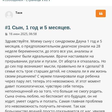
Тася
#1 Сын, 1 год и 5 месяцев.
С
16 июн 2025, 06:58
о
о
Здравствуйте. Моему сыну с синдромом Дауна 1 год и 5
б
месяцев, о предположительном диагнозе узнали на 28
щ
неделе беременности, до этого все узи, анализы и
е
н
скрининг были идеальными. Врачи настаивали на
и
прерывании, ругали и пугали. От аборта я отказалась. Но
е
до сих пор возникают мысли, правильно ли я сделала? В
семье есть трое старших детей, не сломала ли я им жизнь
своим решением? С мужем планировали еще ребенка
через пару лет, теперь это невозможно. И этот момент
давит психологически, чувствую себя теперь
неполноценной из-за того, что больше не смогу родить.
Сына очень люблю, но беспокоит его будущее, он не
ходит, умеет сидеть и ползать. Самая главная проблема
это невозможность получить лечение. Так как
большинство врачей просто отказывается от нас, увидев