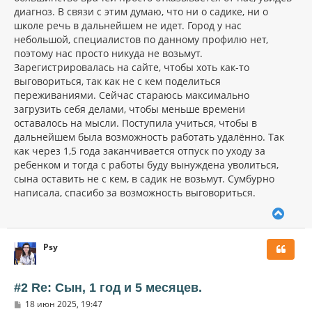
диагноз. В связи с этим думаю, что ни о садике, ни о
школе речь в дальнейшем не идет. Город у нас
небольшой, специалистов по данному профилю нет,
поэтому нас просто никуда не возьмут.
Зарегистрировалась на сайте, чтобы хоть как-то
выговориться, так как не с кем поделиться
переживаниями. Сейчас стараюсь максимально
загрузить себя делами, чтобы меньше времени
оставалось на мысли. Поступила учиться, чтобы в
дальнейшем была возможность работать удалённо. Так
как через 1,5 года заканчивается отпуск по уходу за
ребенком и тогда с работы буду вынуждена уволиться,
сына оставить не с кем, в садик не возьмут. Сумбурно
написала, спасибо за возможность выговориться.
В
е
р
Psy
н
у
т
ь
#2 Re: Сын, 1 год и 5 месяцев.
с
С
18 июн 2025, 19:47
я