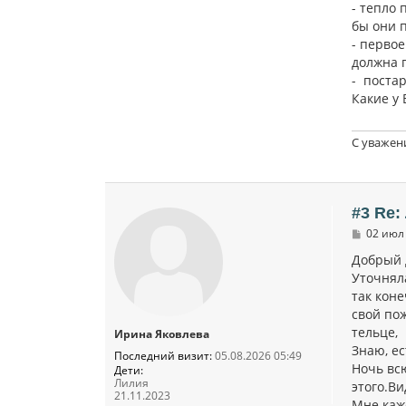
- тепло
бы они п
- перво
должна 
- поста
Какие у
С уважен
#3 Re:
С
02 июл 
о
о
Добрый 
б
Уточняла
щ
так коне
е
н
свой пож
и
тельце, 
Ирина Яковлева
е
Знаю, е
Последний визит:
05.08.2026 05:49
Ночь вс
Дети:
Лилия
этого.Ви
21.11.2023
Мне каж