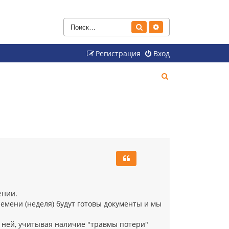
Поиск
Расширенный поиск
Регистрация
Вход
П
о
и
с
к
дении.
емени (неделя) будут готовы документы и мы
ней, учитывая наличие "травмы потери"