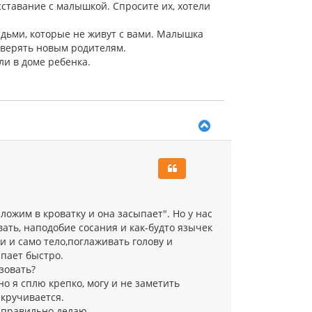
сставание с малышкой. Спросите их, хотели
юдьми, которые не живут с вами. Малышка
оверять новым родителям.
ли в доме ребенка.
В
е
р
н
у
т
ь
с
 ложим в кроватку и она засыпает". Но у нас
я
ать, наподобие сосания и как-будто язычек
к
и и само тело,поглаживать голову и
н
а
ыпает быстро.
ч
зовать?
а
о я сплю крепко, могу и не заметить
л
екручивается.
у
и правильно делаю.