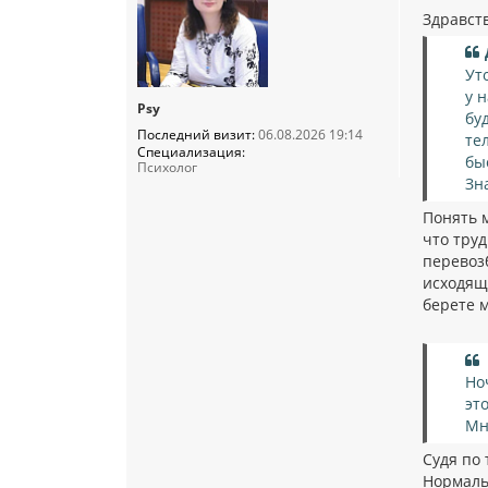
о
о
Здравст
б
щ
е
Ут
н
и
у 
е
Psy
бу
Последний визит:
06.08.2026 19:14
те
Специализация:
бы
Психолог
Зн
Понять 
что труд
перевоз
исходяще
берете м
Но
эт
Мн
Судя по 
Нормальн