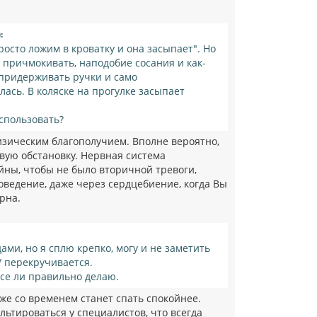
ь
с
я
:
к
росто ложим в кроватку и она засыпает". Но
н
т причмокивать, наподобие сосания и как-
а
 придерживать ручки и само
ч
лась. В коляске на прогулке засыпает
а
л
у
спользовать?
изическим благополучием. Вполне вероятно,
овую обстановку. Нервная система
йны, чтобы не было вторичной тревоги,
поведение, даже через сердцебиение, когда Вы
рна.
ми, но я сплю крепко, могу и не заметить
 / перекручивается.
все ли правильно делаю.
оже со временем станет спать спокойнее.
льтироваться у специалистов, что всегда