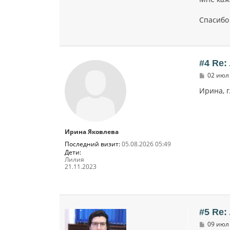
Спасибо
#4 Re:
С
02 июл 
о
о
Ирина, 
б
щ
е
н
и
Ирина Яковлева
е
Последний визит:
05.08.2026 05:49
Дети:
Лилия
21.11.2023
#5 Re:
С
09 июл 