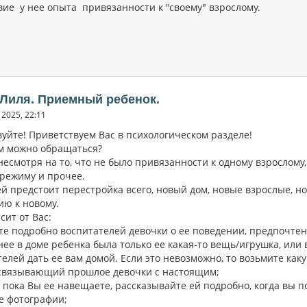
вие у нее опыта привязанности к "своему" взрослому.
 Лиля. Приемный ребенок.
2025, 22:11
вуйте! Приветствуем Вас в психологическом разделе!
ам можно обращаться?
несмотря на то, что не было привязанности к одному взрослому
 режиму и прочее.
ей предстоит перестройка всего, новый дом, новые взрослые, н
ию к новому.
сит от Вас:
ите подробно воспитателей девочки о ее поведении, предпочтен
 нее в доме ребенка была только ее какая-то вещь/игрушка, или
елей дать ее вам домой. Если это невозможно, то возьмите каку
 связывающий прошлое девочки с настоящим;
, пока Вы ее навещаете, рассказывайте ей подробно, когда вы п
е фотографии;