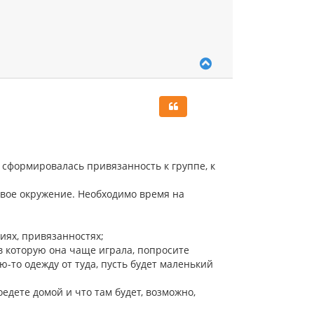
В
е
р
н
у
т
ь
с
я
, сформировалась привязанность к группе, к
к
н
а
овое окружение. Необходимо время на
ч
а
л
иях, привязанностях;
у
 в которую она чаще играла, попросите
ю-то одежду от туда, пусть будет маленький
оедете домой и что там будет, возможно,