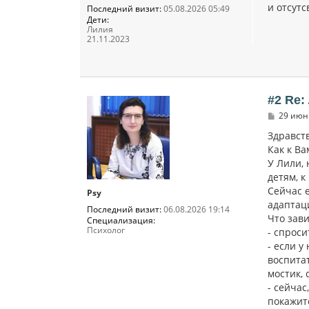
и отсутс
Последний визит:
05.08.2026 05:49
Дети:
Лилия
21.11.2023
#2 Re:
С
29 июн 
о
о
Здравст
б
Как к В
щ
У Лили, 
е
н
детям, к
и
Сейчас 
е
Psy
адаптац
Последний визит:
06.08.2026 19:14
Что зави
Специализация:
Психолог
- спрос
- если у
воспитат
мостик,
- сейчас
покажит