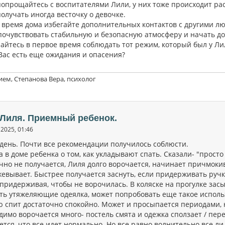
 попрощайтесь с воспитателями Лили, у них тоже происходит ра
олучать иногда весточку о девочке.
е время дома избегайте дополнительных контактов с другими л
почувствовать стабильную и безопасную атмосферу и начать д
райтесь в первое время соблюдать тот режим, который был у Ли
 Вас есть еще ожидания и опасения?
ием, Степанова Вера, психолог
 Лиля. Приемный ребенок.
2025, 01:46
день. Почти все рекомендации получилось соблюсти.
 в доме ребенка о том, как укладывают спать. Сказали- "просто
чно не получается, Лиля долго ворочается, начинает причмокив
евывает. Быстрее получается заснуть, если придерживать ручк
придерживая, чтобы не ворочилась. В коляске на прогулке зас
сть утяжеляющие одеялка, может попробовать еще такое исполь
ю спит достаточно спокойно. Может и просыпается периодами, н
димо ворочается много- постель смята и одежка сползает / пер
ется, что все идет нормально. Но все равно волнительно все л