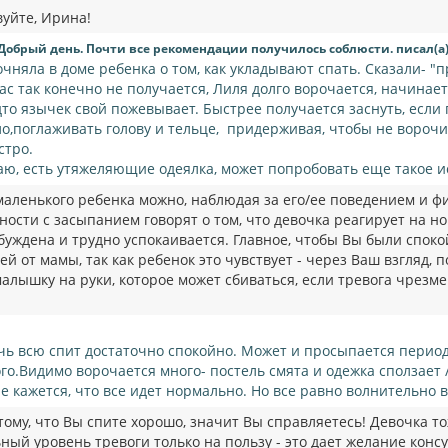
вуйте, Ирина!
Добрый день. Почти все рекомендации получилось соблюсти. писал(а)
очняла в доме ребенка о том, как укладывают спать. Сказали- "п
нас так конечно не получается, Лиля долго ворочается, начинае
дто язычек свой пожевывает. Быстрее получается заснуть, если
ло,поглаживать голову и тельце, придерживая, чтобы не ворочи
стро.
аю, есть утяжеляющие одеялка, может попробовать еще такое и
маленького ребенка можно, наблюдая за его/ее поведением и ф
ности с засыпанием говорят о том, что девочка реагирует на н
буждена и трудно успокаивается. Главное, чтобы Вы были споко
й от мамы, так как ребенок это чувствует - через Ваш взгляд, 
алышку на руки, которое может сбиваться, если тревога чрезме
чь всю спит достаточно спокойно. Может и просыпается периода
ого.Видимо ворочается много- постель смята и одежка сползает
е кажется, что все идет нормально. Но все равно волнительно 
тому, что Вы спите хорошо, значит Вы справляетесь! Девочка т
ый уровень тревоги только на пользу - это дает желание консу