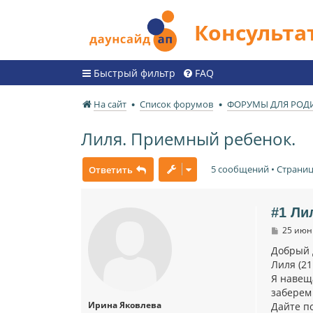
Консульт
Быстрый фильтр
FAQ
На сайт
Список форумов
ФОРУМЫ ДЛЯ РОД
Лиля. Приемный ребенок.
5 сообщений • Страни
Ответить
#1 Ли
С
25 июн 
о
о
Добрый 
б
Лиля (21
щ
Я навещ
е
н
заберем
и
Ирина Яковлева
Дайте п
е