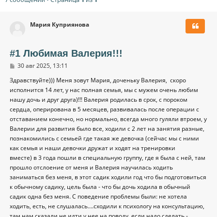
Мария Куприянова
#1 Любимая Валерия!!!
С
30 авг 2025, 13:11
о
о
Здравствуйте))) Меня зовут Мария, доченьку Валерия, скоро
б
исполнится 14 лет, у нас полная семья, мы с мужем очень любим
щ
е
нашу дочь и друг друга)!!! Валерия родилась в срок, с пороком
н
сердца, оперирована в 5 месяцев, развивалась после операции с
и
отставанием конечно, но нормально, всегда много гуляли втроем, у
е
Валерии для развития было все, ходили с 2 лет на занятия разные,
познакомились с семьей где такая же девочка (сейчас мы с ними
как семья и наши девочки дружат и ходят на тренировки
вместе) в 3 года пошли в специальную группу, где я была с ней, там
прошло отслоение от меня и Валерия научилась ходить
заниматься без меня, в этот садик ходили год что бы подготовиться
к обычному садику, цель была - что бы дочь ходила в обычный
садик одна без меня. С поведение проблемы были: не хотела
ходить, есть, не слушалась....сходили к психологу на консультацию,
там нам сказали не идти у нее на поводу, если надо сделать -