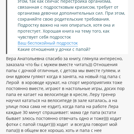
этом, так как сейчас перестройка организма,
связанная с подростковым кризисом, требует от
организма девочки дополнительных сил. При этом,
сохраняйте свою родительские требования.
Подростку важно на них опираться, хотя она и
протестует. Хорошая книга на тему того, как
чувствует себя подросток
Ваш беспокойный подросток
Какие отношения у дочки с папой?
Вера Анатольевна спасибо за книгу, глянула интересно,
заказала что бы с мужем вместе читать))) Отношения
папы с дочкой отличные, с детсва мы вместе гуляем, и
они вдвоем гуляют когда я занята, на новый год папа с
Лерой в хороводе кружат, на спорт мероприятиях тоже
постоянно вместе, играют в настольные игры, досих пор
папа ее катает на велосипеде в кресле, Леру тренер
научил кататься на велосипеде (в зале каталась, а на
улице пока сама не ездит), когда папа на работе Лера
каждые 30 минут спрашивает: мама где папа (кстати
бывает злюсь постоянно отвечать одно и тоже)))) ходит
фотки с папой гладит)))) ходит и всегдла говорит мой
папа))) в общем все хорошо, хоть и папа с нее