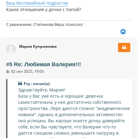
Ваш беспокойный подросток
Какие отношения у дочки с папой?
С уважением, Степанова Вера, психолог
В
е
р
Мария Куприянова
н
у
т
ь
#5 Re: Любимая Валерия!!!
с
С
02 сен 2025, 19:03
я
о
к
о
н
Psy : писал(а):
б
щ
а
Здравствуйте, Мария!
е
ч
База у Вас уже есть и хорошая: девочка
н
а
и
самостоятельна, у нее достаточно собственного
л
е
пространства. Лере даются сложно "академические
у
навыки", однако, в дополнительных активностях
она успешна. Вы хорошо знаете дочку, доверяйте
себе, если Вы чувствуете, что Валерии что-то
дается слишком сложно, уменьшите нагрузку в