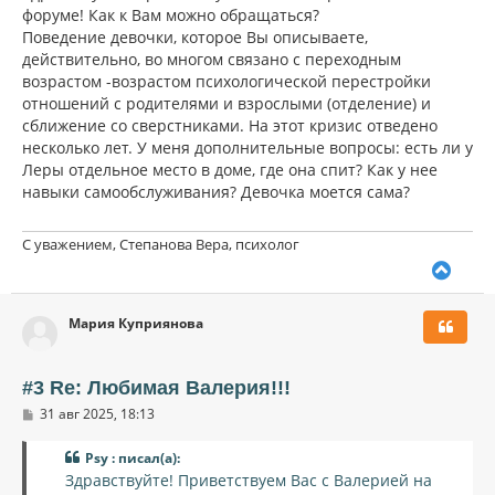
н
б
форуме! Как к Вам можно обращаться?
щ
а
Поведение девочки, которое Вы описываете,
е
ч
н
действительно, во многом связано с переходным
а
и
л
возрастом -возрастом психологической перестройки
е
у
отношений с родителями и взрослыми (отделение) и
сближение со сверстниками. На этот кризис отведено
несколько лет. У меня дополнительные вопросы: есть ли у
Леры отдельное место в доме, где она спит? Как у нее
навыки самообслуживания? Девочка моется сама?
С уважением, Степанова Вера, психолог
В
е
р
Мария Куприянова
н
у
т
ь
#3 Re: Любимая Валерия!!!
с
С
31 авг 2025, 18:13
я
о
к
о
н
Psy : писал(а):
б
щ
а
Здравствуйте! Приветствуем Вас с Валерией на
е
ч