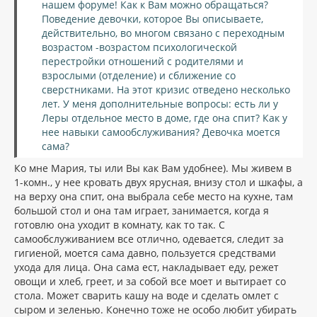
нашем форуме! Как к Вам можно обращаться?
н
а
и
Поведение девочки, которое Вы описываете,
л
е
действительно, во многом связано с переходным
у
возрастом -возрастом психологической
перестройки отношений с родителями и
взрослыми (отделение) и сближение со
сверстниками. На этот кризис отведено несколько
лет. У меня дополнительные вопросы: есть ли у
Леры отдельное место в доме, где она спит? Как у
нее навыки самообслуживания? Девочка моется
сама?
Ко мне Мария, ты или Вы как Вам удобнее). Мы живем в
1-комн., у нее кровать двух ярусная, внизу стол и шкафы, а
на верху она спит, она выбрала себе место на кухне, там
большой стол и она там играет, занимается, когда я
готовлю она уходит в комнату, как то так. С
самообслуживанием все отлично, одевается, следит за
гигиеной, моется сама давно, пользуется средствами
ухода для лица. Она сама ест, накладывает еду, режет
овощи и хлеб, греет, и за собой все моет и вытирает со
стола. Может сварить кашу на воде и сделать омлет с
сыром и зеленью. Конечно тоже не особо любит убирать