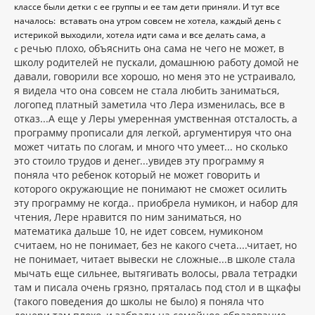
классе были детки с ее группы и ее там дети приняли. И тут все
началось: вставать она утром совсем не хотела, каждый день с
истерикой выходили, хотела идти сама и все делать сама, а
речью плохо, объяснить она сама не чего не может, в
с
школу родителей не пускали, домашнюю работу домой не
давали, говорили все хорошо, но меня это не устраивало,
я видела что она совсем не стала любить заниматься,
логопед платный заметила что Лера изменилась, все в
отказ...А еще у Леры умеренная умственная отсталость, а
программу прописали для легкой, аргументируя что она
может читать по слогам, и много что умеет... но сколько
это стоило трудов и денег...увидев эту программу я
поняла что ребенок который не может говорить и
которого окружающие не понимают не сможет осилить
эту программу не когда.. приобрела нумикон, и набор для
чтения, Лере нравится по ним заниматься, но
математика дальше 10, не идет совсем, нумиконом
считаем, но не понимает, без не какого счета....читает, но
не понимает, читает вывески не сложные...в школе стала
мычать еще сильнее, вытягивать волосы, рвала тетрадки
там и писала очень грязно, пряталась под стол и в щкафы
(такого поведения до школы не было) я поняла что