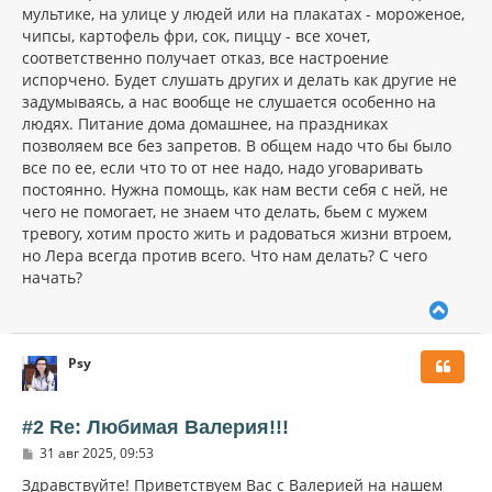
мультике, на улице у людей или на плакатах - мороженое,
чипсы, картофель фри, сок, пиццу - все хочет,
соответственно получает отказ, все настроение
испорчено. Будет слушать других и делать как другие не
задумываясь, а нас вообще не слушается особенно на
людях. Питание дома домашнее, на праздниках
позволяем все без запретов. В общем надо что бы было
все по ее, если что то от нее надо, надо уговаривать
постоянно. Нужна помощь, как нам вести себя с ней, не
чего не помогает, не знаем что делать, бьем с мужем
тревогу, хотим просто жить и радоваться жизни втроем,
но Лера всегда против всего. Что нам делать? С чего
начать?
В
е
р
Psy
н
у
т
ь
#2 Re: Любимая Валерия!!!
с
С
31 авг 2025, 09:53
я
о
к
о
Здравствуйте! Приветствуем Вас с Валерией на нашем