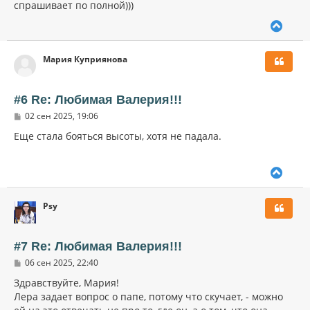
спрашивает по полной)))
В
е
р
Мария Куприянова
н
у
т
ь
#6 Re: Любимая Валерия!!!
с
С
02 сен 2025, 19:06
я
о
к
о
Еще стала бояться высоты, хотя не падала.
н
б
щ
а
е
ч
В
н
а
и
е
л
е
р
у
Psy
н
у
т
ь
#7 Re: Любимая Валерия!!!
с
С
06 сен 2025, 22:40
я
о
к
о
Здравствуйте, Мария!
н
б
Лера задает вопрос о папе, потому что скучает, - можно
щ
а