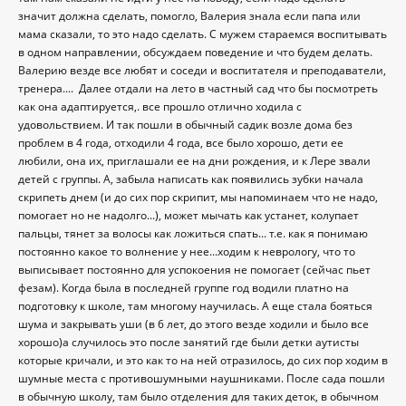
значит должна сделать, помогло, Валерия знала если папа или
мама сказали, то это надо сделать. С мужем стараемся воспитывать
в одном направлении, обсуждаем поведение и что будем делать.
Валерию везде все любят и соседи и воспитателя и преподаватели,
тренера.... Далее отдали на лето в частный сад что бы посмотреть
как она адаптируется,. все прошло отлично ходила с
удовольствием. И так пошли в обычный садик возле дома без
проблем в 4 года, отходили 4 года, все было хорошо, дети ее
любили, она их, приглашали ее на дни рождения, и к Лере звали
детей с группы. А, забыла написать как появились зубки начала
скрипеть днем (и до сих пор скрипит, мы напоминаем что не надо,
помогает но не надолго...), может мычать как устанет, колупает
пальцы, тянет за волосы как ложиться спать... т.е. как я понимаю
постоянно какое то волнение у нее...ходим к неврологу, что то
выписывает постоянно для успокоения не помогает (сейчас пьет
фезам). Когда была в последней группе год водили платно на
подготовку к школе, там многому научилась. А еще стала бояться
шума и закрывать уши (в 6 лет, до этого везде ходили и было все
хорошо)а случилось это после занятий где были детки аутисты
которые кричали, и это как то на ней отразилось, до сих пор ходим в
шумные места с противошумными наушниками. После сада пошли
в обычную школу, там было отделения для таких деток, в обычном