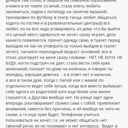
дочери там плохо, и забрали на семейное образование,
учимся в ее темпе со мной, стала опять любить
заниматься, ходим к логопеду, на занятие музыкой,
тренировки по футболу, в театр танца, любит общаться,
ходить по гостям и в развлекательные центры))) все
любит, но на все надо уговаривать, из дому что бы выйти
это целый квест, одеваться не хочет, сразу играет, дела
какието появляются, прячет одежду свою, в туалет перед
выходом не как не уговорить (а только выйдем в туалет
хочет), начался переходный возраст основной, все в
отказ, реагирует на меня сразу словами - НЕТ, НЕ ХОЧУ, НЕ
БУДУ, ногти подстрич не дает, стала вести себя хуже
маленькой, ползает по дому на коленках, я говорю ты
молодец, хорошая девочка - а в ответ нет я мальчик,
и все в таком духе. Когда с папой или с мамой по
отдельности ведет себя лучше, когда все вместе выбирает
себе одного из родителей кого еще более или менее
слушается, а Другова вообще нет. На улице идет одна
впереди, разговаривает громко сама с собой, привлекает
внимания, смеется без причины, и ей вообще не чего не
скажи, а то еще хуже будет. Телефоном учиться
пользоваться не хочет, т.к. не может общаться, нет
связной речи, ее не понимают и нет интереса. Видит в