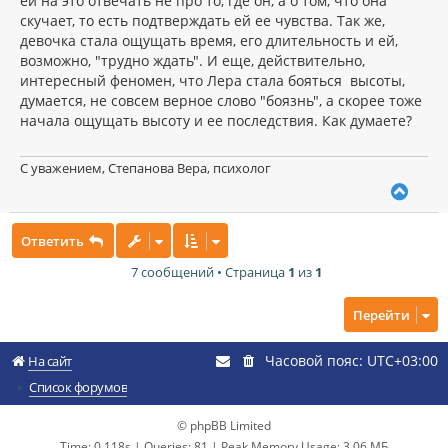
ей на это отвечать не про то, где он, а о том, что она
е
ч
н
скучает, то есть подтверждать ей ее чувства. Так же,
а
и
л
девочка стала ощущать время, его длительность и ей,
е
у
возможно, "трудно ждать". И еще, действительно,
интересный феномен, что Лера стала бояться высоты,
думается, не совсем верное слово "боязнь", а скорее тоже
начала ощущать высоту и ее последствия. Как думаете?
С уважением, Степанова Вера, психолог
В
е
р
Ответить
н
у
7 сообщений • Страница
1
из
1
т
ь
с
Перейти
я
к
Часовой пояс:
UTC+03:00
н
На сайт
а
Список форумов
ч
а
© phpBB Limited
л
у
Time: 0.118s
|
Queries: 81
| Peak Memory Usage: 3.06 МБ