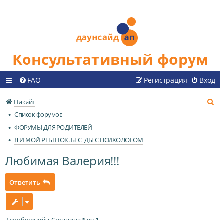
Консультативный форум
FAQ
Регистрация
Вход
П
На сайт
о
Список форумов
и
ФОРУМЫ ДЛЯ РОДИТЕЛЕЙ
с
Я И МОЙ РЕБЕНОК. БЕСЕДЫ С ПСИХОЛОГОМ
к
Любимая Валерия!!!
Ответить
7 сообщений • Страница
1
из
1