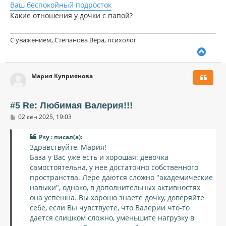
Ваш беспокойный подросток
Какие отношения у дочки с папой?
С уважением, Степанова Вера, психолог
В
е
р
Мария Куприянова
н
у
т
ь
#5 Re: Любимая Валерия!!!
с
С
02 сен 2025, 19:03
я
о
к
о
н
Psy : писал(а):
б
щ
а
Здравствуйте, Мария!
е
ч
База у Вас уже есть и хорошая: девочка
н
а
и
самостоятельна, у нее достаточно собственного
л
е
пространства. Лере даются сложно "академические
у
навыки", однако, в дополнительных активностях
она успешна. Вы хорошо знаете дочку, доверяйте
себе, если Вы чувствуете, что Валерии что-то
дается слишком сложно, уменьшите нагрузку в