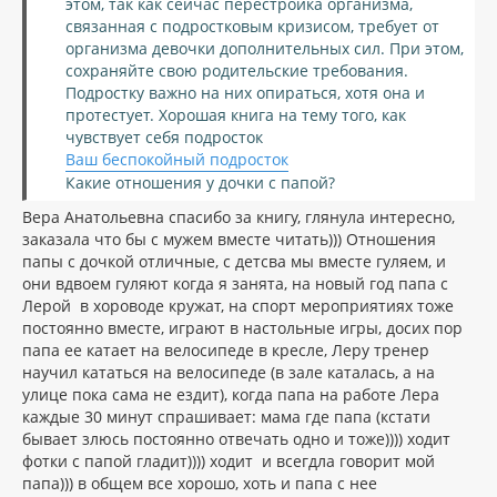
этом, так как сейчас перестройка организма,
связанная с подростковым кризисом, требует от
организма девочки дополнительных сил. При этом,
сохраняйте свою родительские требования.
Подростку важно на них опираться, хотя она и
протестует. Хорошая книга на тему того, как
чувствует себя подросток
Ваш беспокойный подросток
Какие отношения у дочки с папой?
Вера Анатольевна спасибо за книгу, глянула интересно,
заказала что бы с мужем вместе читать))) Отношения
папы с дочкой отличные, с детсва мы вместе гуляем, и
они вдвоем гуляют когда я занята, на новый год папа с
Лерой в хороводе кружат, на спорт мероприятиях тоже
постоянно вместе, играют в настольные игры, досих пор
папа ее катает на велосипеде в кресле, Леру тренер
научил кататься на велосипеде (в зале каталась, а на
улице пока сама не ездит), когда папа на работе Лера
каждые 30 минут спрашивает: мама где папа (кстати
бывает злюсь постоянно отвечать одно и тоже)))) ходит
фотки с папой гладит)))) ходит и всегдла говорит мой
папа))) в общем все хорошо, хоть и папа с нее