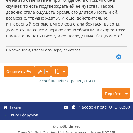
ей на это отвечать не про то, где он, а о том, что она
е
ч
н
скучает, то есть подтверждать ей ее чувства. Так же,
а
и
л
девочка стала ощущать время, его длительность и ей,
е
у
возможно, "трудно ждать". И еще, действительно,
интересный феномен, что Лера стала бояться высоты,
думается, не совсем верное слово "боязнь", а скорее тоже
начала ощущать высоту и ее последствия. Как думаете?
С уважением, Степанова Вера, психолог
В
е
р
Ответить
н
у
7 сообщений • Страница
1
из
1
т
ь
с
Перейти
я
к
Часовой пояс:
UTC+03:00
н
На сайт
а
Список форумов
ч
а
© phpBB Limited
л
у
Time: 0.113s
|
Queries: 81
| Peak Memory Usage: 3.07 МБ