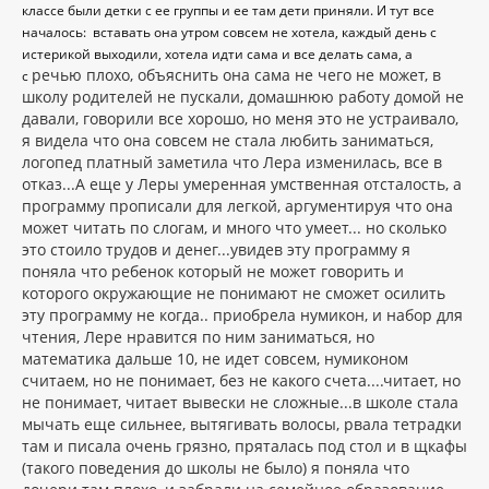
классе были детки с ее группы и ее там дети приняли. И тут все
началось: вставать она утром совсем не хотела, каждый день с
истерикой выходили, хотела идти сама и все делать сама, а
речью плохо, объяснить она сама не чего не может, в
с
школу родителей не пускали, домашнюю работу домой не
давали, говорили все хорошо, но меня это не устраивало,
я видела что она совсем не стала любить заниматься,
логопед платный заметила что Лера изменилась, все в
отказ...А еще у Леры умеренная умственная отсталость, а
программу прописали для легкой, аргументируя что она
может читать по слогам, и много что умеет... но сколько
это стоило трудов и денег...увидев эту программу я
поняла что ребенок который не может говорить и
которого окружающие не понимают не сможет осилить
эту программу не когда.. приобрела нумикон, и набор для
чтения, Лере нравится по ним заниматься, но
математика дальше 10, не идет совсем, нумиконом
считаем, но не понимает, без не какого счета....читает, но
не понимает, читает вывески не сложные...в школе стала
мычать еще сильнее, вытягивать волосы, рвала тетрадки
там и писала очень грязно, пряталась под стол и в щкафы
(такого поведения до школы не было) я поняла что