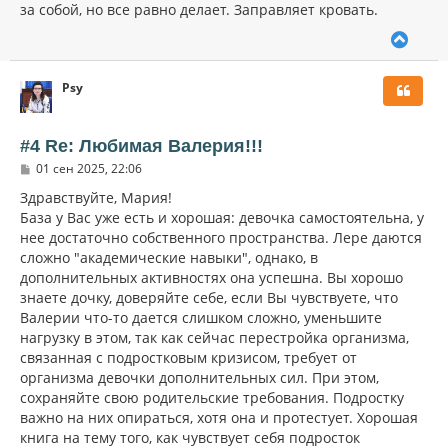
за собой, но все равно делает. Заправляет кровать.
В
е
р
Psy
н
у
т
ь
#4 Re: Любимая Валерия!!!
с
С
01 сен 2025, 22:06
я
о
к
о
Здравствуйте, Мария!
н
б
База у Вас уже есть и хорошая: девочка самостоятельна, у
щ
а
нее достаточно собственного пространства. Лере даются
е
ч
н
сложно "академические навыки", однако, в
а
и
л
дополнительных активностях она успешна. Вы хорошо
е
у
знаете дочку, доверяйте себе, если Вы чувствуете, что
Валерии что-то дается слишком сложно, уменьшите
нагрузку в этом, так как сейчас перестройка организма,
связанная с подростковым кризисом, требует от
организма девочки дополнительных сил. При этом,
сохраняйте свою родительские требования. Подростку
важно на них опираться, хотя она и протестует. Хорошая
книга на тему того, как чувствует себя подросток