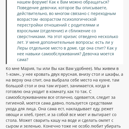
нашем форуме! Как к Вам можно обращаться?
н
а
и
Поведение девочки, которое Вы описываете,
л
е
действительно, во многом связано с переходным
у
возрастом -возрастом психологической
перестройки отношений с родителями и
взрослыми (отделение) и сближение со
сверстниками. На этот кризис отведено несколько
лет. У меня дополнительные вопросы: есть ли у
Леры отдельное место в доме, где она спит? Как у
нее навыки самообслуживания? Девочка моется
сама?
Ко мне Мария, ты или Вы как Вам удобнее). Мы живем в
1-комн., у нее кровать двух ярусная, внизу стол и шкафы, а
на верху она спит, она выбрала себе место на кухне, там
большой стол и она там играет, занимается, когда я
готовлю она уходит в комнату, как то так. С
самообслуживанием все отлично, одевается, следит за
гигиеной, моется сама давно, пользуется средствами
ухода для лица. Она сама ест, накладывает еду, режет
овощи и хлеб, греет, и за собой все моет и вытирает со
стола. Может сварить кашу на воде и сделать омлет с
сыром и зеленью. Конечно тоже не особо любит убирать