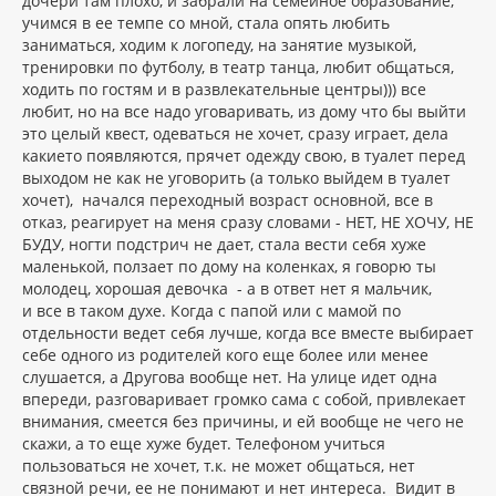
дочери там плохо, и забрали на семейное образование,
учимся в ее темпе со мной, стала опять любить
заниматься, ходим к логопеду, на занятие музыкой,
тренировки по футболу, в театр танца, любит общаться,
ходить по гостям и в развлекательные центры))) все
любит, но на все надо уговаривать, из дому что бы выйти
это целый квест, одеваться не хочет, сразу играет, дела
какието появляются, прячет одежду свою, в туалет перед
выходом не как не уговорить (а только выйдем в туалет
хочет), начался переходный возраст основной, все в
отказ, реагирует на меня сразу словами - НЕТ, НЕ ХОЧУ, НЕ
БУДУ, ногти подстрич не дает, стала вести себя хуже
маленькой, ползает по дому на коленках, я говорю ты
молодец, хорошая девочка - а в ответ нет я мальчик,
и все в таком духе. Когда с папой или с мамой по
отдельности ведет себя лучше, когда все вместе выбирает
себе одного из родителей кого еще более или менее
слушается, а Другова вообще нет. На улице идет одна
впереди, разговаривает громко сама с собой, привлекает
внимания, смеется без причины, и ей вообще не чего не
скажи, а то еще хуже будет. Телефоном учиться
пользоваться не хочет, т.к. не может общаться, нет
связной речи, ее не понимают и нет интереса. Видит в