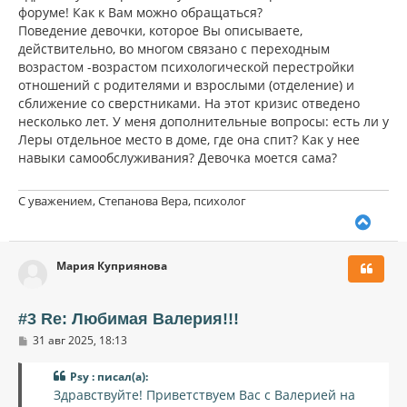
н
б
форуме! Как к Вам можно обращаться?
щ
а
Поведение девочки, которое Вы описываете,
е
ч
н
действительно, во многом связано с переходным
а
и
л
возрастом -возрастом психологической перестройки
е
у
отношений с родителями и взрослыми (отделение) и
сближение со сверстниками. На этот кризис отведено
несколько лет. У меня дополнительные вопросы: есть ли у
Леры отдельное место в доме, где она спит? Как у нее
навыки самообслуживания? Девочка моется сама?
С уважением, Степанова Вера, психолог
В
е
р
Мария Куприянова
н
у
т
ь
#3 Re: Любимая Валерия!!!
с
С
31 авг 2025, 18:13
я
о
к
о
н
Psy : писал(а):
б
щ
а
Здравствуйте! Приветствуем Вас с Валерией на
е
ч