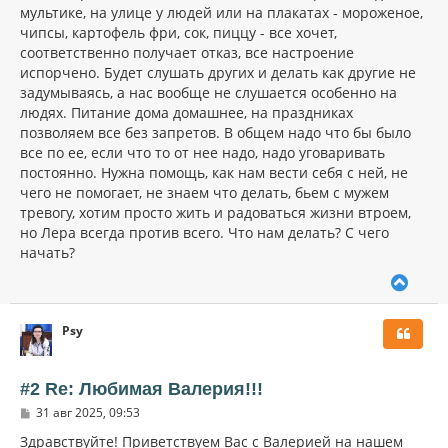
мультике, на улице у людей или на плакатах - мороженое,
чипсы, картофель фри, сок, пиццу - все хочет,
соответственно получает отказ, все настроение
испорчено. Будет слушать других и делать как другие не
задумываясь, а нас вообще не слушается особенно на
людях. Питание дома домашнее, на праздниках
позволяем все без запретов. В общем надо что бы было
все по ее, если что то от нее надо, надо уговаривать
постоянно. Нужна помощь, как нам вести себя с ней, не
чего не помогает, не знаем что делать, бьем с мужем
тревогу, хотим просто жить и радоваться жизни втроем,
но Лера всегда против всего. Что нам делать? С чего
начать?
В
е
р
Psy
н
у
т
ь
#2 Re: Любимая Валерия!!!
с
С
31 авг 2025, 09:53
я
о
к
о
Здравствуйте! Приветствуем Вас с Валерией на нашем