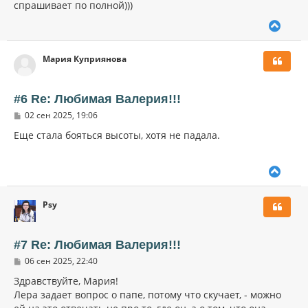
спрашивает по полной)))
В
е
р
Мария Куприянова
н
у
т
ь
#6 Re: Любимая Валерия!!!
с
С
02 сен 2025, 19:06
я
о
к
о
Еще стала бояться высоты, хотя не падала.
н
б
щ
а
е
ч
В
н
а
и
е
л
е
р
у
Psy
н
у
т
ь
#7 Re: Любимая Валерия!!!
с
С
06 сен 2025, 22:40
я
о
к
о
Здравствуйте, Мария!
н
б
Лера задает вопрос о папе, потому что скучает, - можно
щ
а