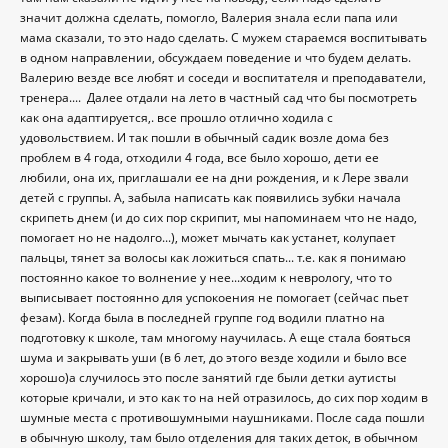
значит должна сделать, помогло, Валерия знала если папа или
мама сказали, то это надо сделать. С мужем стараемся воспитывать
в одном направлении, обсуждаем поведение и что будем делать.
Валерию везде все любят и соседи и воспитателя и преподаватели,
тренера.... Далее отдали на лето в частный сад что бы посмотреть
как она адаптируется,. все прошло отлично ходила с
удовольствием. И так пошли в обычный садик возле дома без
проблем в 4 года, отходили 4 года, все было хорошо, дети ее
любили, она их, приглашали ее на дни рождения, и к Лере звали
детей с группы. А, забыла написать как появились зубки начала
скрипеть днем (и до сих пор скрипит, мы напоминаем что не надо,
помогает но не надолго...), может мычать как устанет, колупает
пальцы, тянет за волосы как ложиться спать... т.е. как я понимаю
постоянно какое то волнение у нее...ходим к неврологу, что то
выписывает постоянно для успокоения не помогает (сейчас пьет
фезам). Когда была в последней группе год водили платно на
подготовку к школе, там многому научилась. А еще стала бояться
шума и закрывать уши (в 6 лет, до этого везде ходили и было все
хорошо)а случилось это после занятий где были детки аутисты
которые кричали, и это как то на ней отразилось, до сих пор ходим в
шумные места с противошумными наушниками. После сада пошли
в обычную школу, там было отделения для таких деток, в обычном