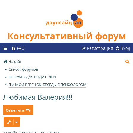
Консультативный форум
FAQ
Регистрация
Вход
П
На сайт
о
Список форумов
и
ФОРУМЫ ДЛЯ РОДИТЕЛЕЙ
с
Я И МОЙ РЕБЕНОК. БЕСЕДЫ С ПСИХОЛОГОМ
к
Любимая Валерия!!!
Ответить
7 сообщений • Страница
1
из
1