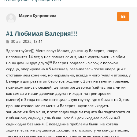
Мария Куприянова
#1 Любимая Валерия!!!
С
30 авг 2025, 13:11
о
о
Здравствуйте))) Меня зовут Мария, доченьку Валерия, скоро
б
исполнится 14 лет, у нас полная семья, мы с мужем очень любим
щ
е
нашу дочь и друг друга)!!! Валерия родилась в срок, с пороком
н
сердца, оперирована в 5 месяцев, развивалась после операции с
и
отставанием конечно, но нормально, всегда много гуляли втроем, у
е
Валерии для развития было все, ходили с 2 лет на занятия разные,
познакомились с семьей где такая же девочка (сейчас мы с ними
как семья и наши девочки дружат и ходят на тренировки
вместе) в 3 года пошли в специальную группу, где я была с ней, там
прошло отслоение от меня и Валерия научилась ходить
заниматься без меня, в этот садик ходили год что бы подготовиться
к обычному садику, цель была - что бы дочь ходила в обычный
садик одна без меня. С поведение проблемы были: не хотела
ходить, есть, не слушалась....сходили к психологу на консультацию,
там нам сказали не идти у нее на поводу, если надо сделать -