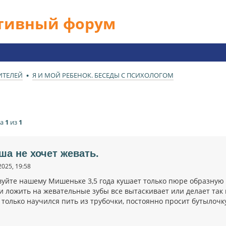
ативный форум
ИТЕЛЕЙ
Я И МОЙ РЕБЕНОК. БЕСЕДЫ С ПСИХОЛОГОМ
ца
1
из
1
ша не хочет жевать.
2025, 19:58
вуйте нашему Мишеньке 3,5 года кушает только пюре образную 
 ложить на жевательные зубы все вытаскивает или делает так к
только научился пить из трубочки, постоянно просит бутылочку