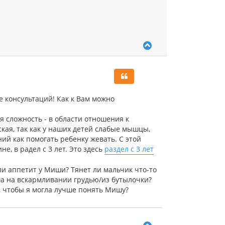
В
е
р
н
у
т
ь
е консультаций! Как к Вам можно
с
я
я сложность - в области отношения к
к
ская, так как у наших детей слабые мышцы,
н
а
ий как помогать ребенку жевать. С этой
ч
, в радел с 3 лет. Это здесь
раздел с 3 лет
а
л
ли аппетит у Миши? Тянет ли мальчик что-то
у
ша на вскармливании грудью/из бутылочки?
е, чтобы я могла лучше понять Мишу?
В