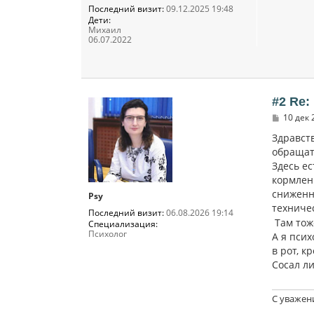
Последний визит:
09.12.2025 19:48
Дети:
Михаил
06.07.2022
#2 Re:
С
10 дек 
о
о
Здравст
б
обращат
щ
Здесь ес
е
н
кормлени
и
сниженна
е
Psy
техничес
Последний визит:
06.08.2026 19:14
Там тоже
Специализация:
Психолог
А я пси
в рот, 
Сосал л
С уважен