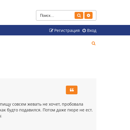
Поиск
Расширенный поиск
Регистрация
Вход
П
о
и
с
к
пищу совсем жевать не хочет, пробовала
ак будто подавился. Потом даже пюре не ест.
.