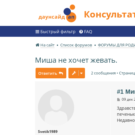
Консульт
Быстрый фильтр
FAQ
На сайт
Список форумов
ФОРУМЫ ДЛЯ РОД
Миша не хочет жевать.
2 сообщения • Страни
Ответить
#1 Ми
С
09 дек 
о
о
Здравст
б
печеньки
щ
Недавно 
е
н
и
Svetik1989
е