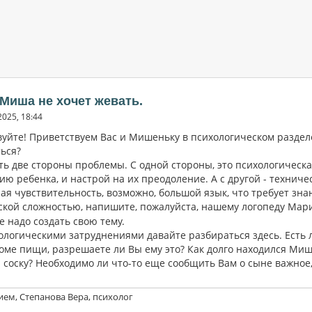
 Миша не хочет жевать.
2025, 18:44
вуйте! Приветствуем Вас и Мишеньку в психологическом раздел
ься?
ть две стороны проблемы. С одной стороны, это психологическа
ю ребенка, и настрой на их преодоление. А с другой - техниче
я чувствительность, возможно, большой язык, что требует знан
кой сложностью, напишите, пожалуйста, нашему логопеду Марине
 надо создать свою тему.
хологическими затруднениями давайте разбираться здесь. Есть 
кроме пищи, разрешаете ли Вы ему это? Как долго находился Ми
и соску? Необходимо ли что-то еще сообщить Вам о сыне важно
ием, Степанова Вера, психолог